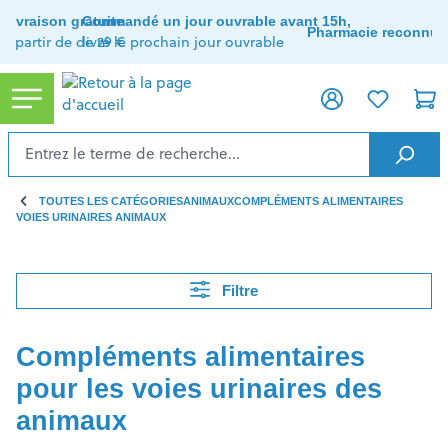
tenu principal
Livraison gratuite
Commandé un jour ouvrable avant 15h,
Pharmacie reconnue
à partir de de 29 €
livré le prochain jour ouvrable
TOUTES LES CATÉGORIES
ANIMAUX
COMPLÉMENTS ALIMENTAIRES
VOIES URINAIRES ANIMAUX
Filtre
Compléments alimentaires
pour les voies urinaires des
animaux