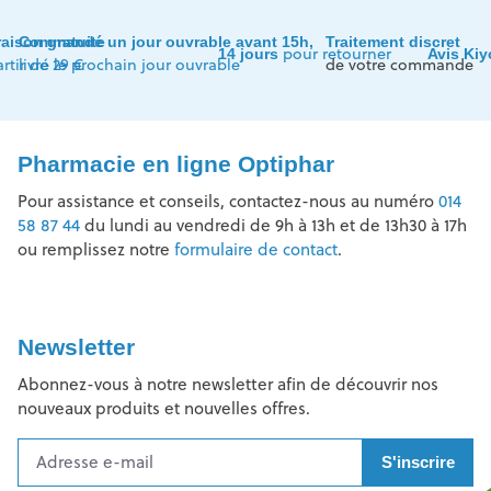
raison gratuite
Commandé un jour ouvrable avant 15h,
Traitement discret
pour retourner
14 jours
Avis Ki
artir de 29 €
livré le prochain jour ouvrable
de votre commande
Pharmacie en ligne Optiphar
Pour assistance et conseils, contactez-nous au numéro
014
58 87 44
du lundi au vendredi de 9h à 13h et de 13h30 à 17h
ou remplissez notre
formulaire de contact
.
Newsletter
Abonnez-vous à notre newsletter afin de découvrir nos
nouveaux produits et nouvelles offres.
S'inscrire