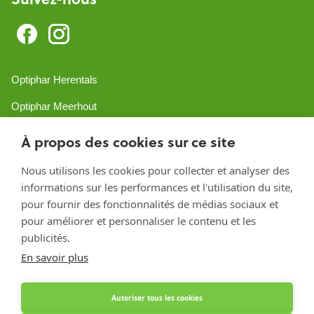
Optiphar Herentals
Optiphar Meerhout
Optiphar Geel - Dr. van de Perrestraat
À propos des cookies sur ce site
Optiphar Geel - Antwerpseweg
Nous utilisons les cookies pour collecter et analyser des
informations sur les performances et l'utilisation du site,
Optiphar Turnhout
pour fournir des fonctionnalités de médias sociaux et
Optiphar Mol
pour améliorer et personnaliser le contenu et les
publicités.
En savoir plus
Créé avec Shopware
Autoriser tous les cookies