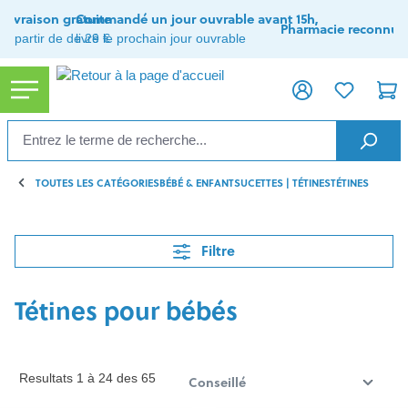
tenu principal
Livraison gratuite
Commandé un jour ouvrable avant 15h,
Pharmacie reconnue
à partir de de 29 €
livré le prochain jour ouvrable
TOUTES LES CATÉGORIES
BÉBÉ & ENFANT
SUCETTES | TÉTINES
TÉTINES
Filtre
Tétines pour bébés
Resultats 1 à 24 des 65