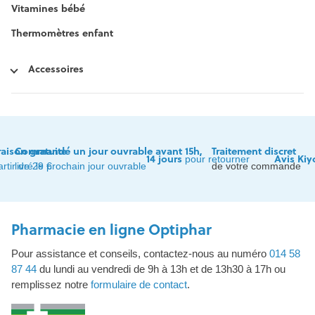
Vitamines bébé
Thermomètres enfant
Accessoires
raison gratuite
Commandé un jour ouvrable avant 15h,
Traitement discret
14 jours
Avis Kiy
pour retourner
artir de 29 €
livré le prochain jour ouvrable
de votre commande
Pharmacie en ligne Optiphar
Pour assistance et conseils, contactez-nous au numéro
014 58
87 44
du lundi au vendredi de 9h à 13h et de 13h30 à 17h ou
remplissez notre
formulaire de contact
.