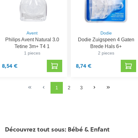
Avent
Dodie
Philips Avent Natural 3.0
Dodie Zuigspeen 4 Gaten
Tetine 3m+ T4 1
Brede Hals 6+
1 pieces
2 pieces
8,54 €
8,74 €
1
2
3
Découvrez tout sous: Bébé & Enfant