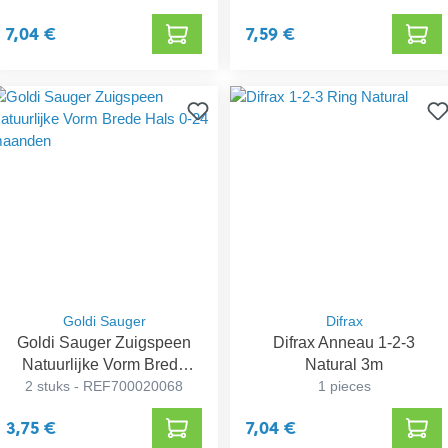
7,04 €
7,59 €
Goldi Sauger
Difrax
Goldi Sauger Zuigspeen
Difrax Anneau 1-2-3
Natuurlijke Vorm Brede
Natural 3m
2 stuks - REF700020068
Hals 0-24 maanden
1 pieces
3,75 €
7,04 €