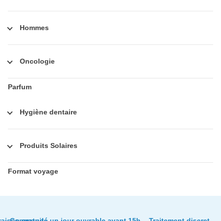
Hommes
Oncologie
Parfum
Hygiène dentaire
Produits Solaires
Format voyage
raison gratuite
Commandé un jour ouvrable avant 15h,
Traitement discret