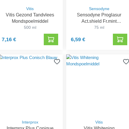
Vitis
Sensodyne
Vitis Gezond Tandvlees
Sensodyne Proglasur
Mondspoelmiddel
Act.shield Fr.mint
500 ml
Dentif.75ml
75 ml
7,16 €
6,59 €
Interprox
Vitis
Interprox Plus Conique
Vitis Whitening