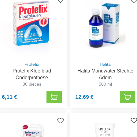
Protefix
Halita
Protefix Kleefblad
Halita Mondwater Slechte
Onderprothese
Adem
30 pieces
500 ml
6,11 €
12,69 €