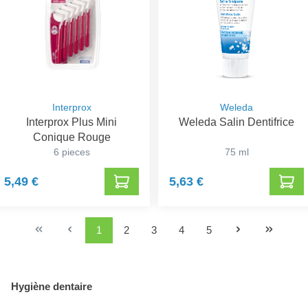
Interprox
Weleda
Interprox Plus Mini
Weleda Salin Dentifrice
Conique Rouge
6 pieces
75 ml
5,49 €
5,63 €
1
2
3
4
5
Hygiène dentaire