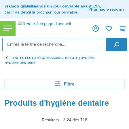
tenu principal
Livraison gratuite
Commandé un jour ouvrable avant 15h,
Pharmacie reconnue
à partir de de 29 €
livré le prochain jour ouvrable
TOUTES LES CATÉGORIES
SOINS | BEAUTÉ | HYGIÈNE
HYGIÈNE DENTAIRE
Filtre
Produits d'hygiène dentaire
Resultats 1 à 24 des 718