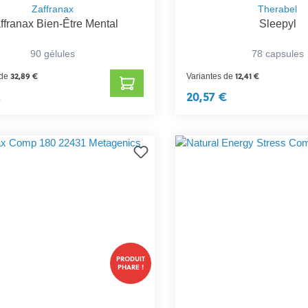
Zaffranax
Therabel
ffranax Bien-Être Mental
Sleepyl
90 gélules
78 capsules
32,89 €
12,41 €
 de
Variantes de
€
20,57 €
PRODUIT
PHARE !