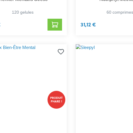
120 gelules
60 comprime
€
31,12 €
PRODUIT
PHARE !