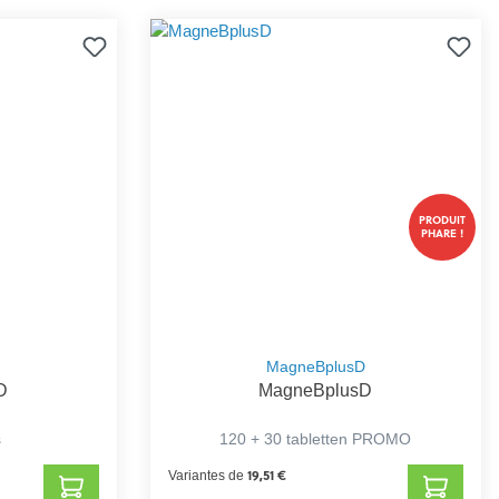
PRODUIT
PHARE !
D
MagneBplusD
D
MagneBplusD
s
120 + 30 tabletten PROMO
19,51 €
Variantes de