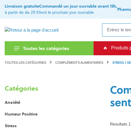
recherche
Passer à la navigation principale
Livraison gratuite
Commandé un jour ouvrable avant 15h,
Pharma
à partir de de 29 €
livré le prochain jour ouvrable
Toutes les catégories
🔥
Produits 
STRESS | S
TOUTES LES CATÉGORIES
COMPLÉMENTS ALIMENTAIRES
Comp
Catégories
sen
Anxiété
Humeur Positive
Resultats 
Stress