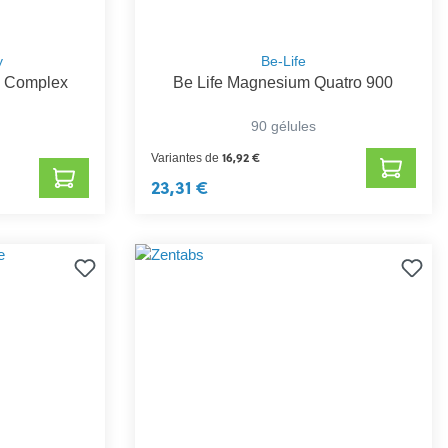
y
Be-Life
s Complex
Be Life Magnesium Quatro 900
90 gélules
16,92 €
Variantes de
23,31 €