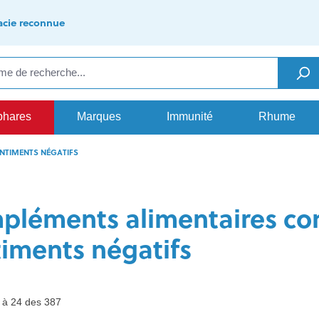
cie reconnue
phares
Marques
Immunité
Rhume
ENTIMENTS NÉGATIFS
léments alimentaires contr
timents négatifs
1 à 24 des 387