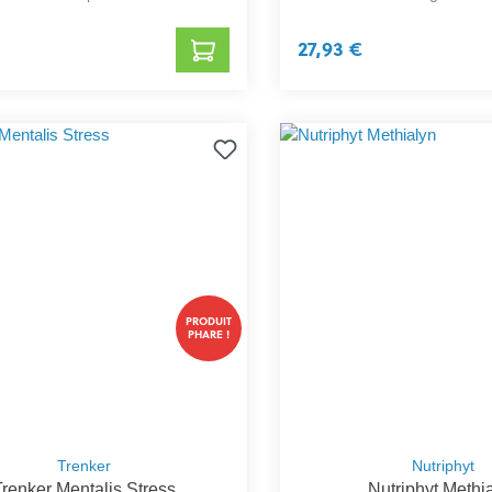
27,93 €
PRODUIT
PHARE !
Trenker
Nutriphyt
Trenker Mentalis Stress
Nutriphyt Methi