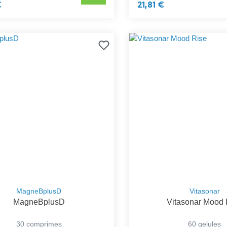
€
21,81 €
MagneBplusD
Vitasonar
MagneBplusD
Vitasonar Mood 
30 comprimes
60 gelules