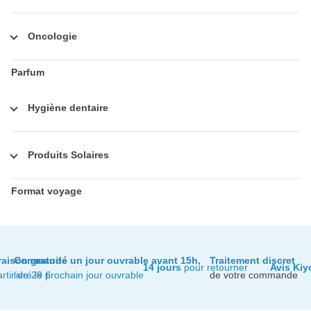
Oncologie
Parfum
Hygiène dentaire
Produits Solaires
Format voyage
raison gratuite
Commandé un jour ouvrable avant 15h,
Traitement discret
14 jours
pour retourner
Avis Kiy
artir de 29 €
livré le prochain jour ouvrable
de votre commande