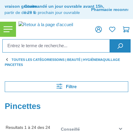
tenu principal
Livraison gratuite
Commandé un jour ouvrable avant 15h,
Pharmacie reconnue
à partir de de 29 €
livré le prochain jour ouvrable
TOUTES LES CATÉGORIES
SOINS | BEAUTÉ | HYGIÈNE
MAQUILLAGE
PINCETTES
Filtre
Pincettes
Resultats 1 à 24 des 24