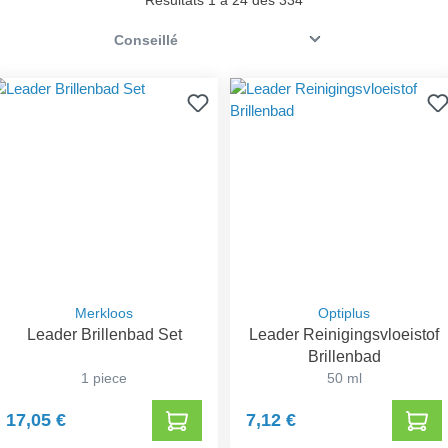
Resultats 1 à 24 des 334
Merkloos
Optiplus
Leader Brillenbad Set
Leader Reinigingsvloeistof
Brillenbad
1 piece
50 ml
17,05 €
7,12 €