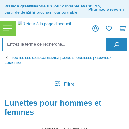
tenu principal
Livraison gratuite
Commandé un jour ouvrable avant 15h,
Pharmacie reconnue
à partir de de 29 €
livré le prochain jour ouvrable
TOUTES LES CATÉGORIES
NEZ | GORGE | OREILLES | YEUX
YEUX
LUNETTES
Filtre
Lunettes pour hommes et
femmes