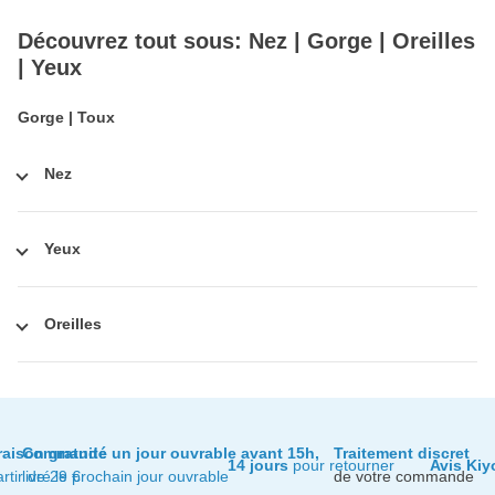
Découvrez tout sous: Nez | Gorge | Oreilles
| Yeux
Gorge | Toux
Nez
Yeux
Oreilles
raison gratuite
Commandé un jour ouvrable avant 15h,
Traitement discret
14 jours
pour retourner
Avis Kiy
artir de 29 €
livré le prochain jour ouvrable
de votre commande