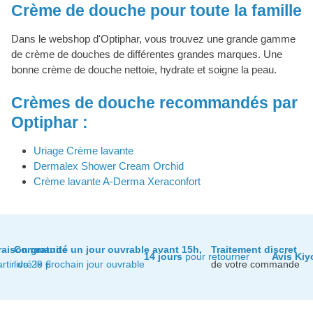
Crème de douche pour toute la famille
Dans le webshop d'Optiphar, vous trouvez une grande gamme
de crème de douches de différentes grandes marques. Une
bonne crème de douche nettoie, hydrate et soigne la peau.
Crèmes de douche recommandés par
Optiphar :
Uriage Crème lavante
Dermalex Shower Cream Orchid
Crème lavante A-Derma Xeraconfort
raison gratuite
Commandé un jour ouvrable avant 15h,
Traitement discret
14 jours
pour retourner
Avis Kiy
artir de 29 €
livré le prochain jour ouvrable
de votre commande