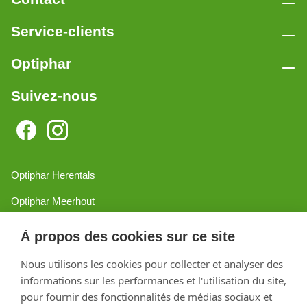
Service-clients
Optiphar
Suivez-nous
Optiphar Herentals
Optiphar Meerhout
Optiphar Geel - Dr. van de Perrestraat
À propos des cookies sur ce site
Optiphar Geel - Antwerpseweg
Nous utilisons les cookies pour collecter et analyser des
Optiphar Turnhout
informations sur les performances et l'utilisation du site,
pour fournir des fonctionnalités de médias sociaux et
Optiphar Mol