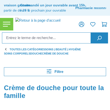
tenu principal
Livraison gratuite
Commandé un jour ouvrable avant 15h,
Pharmacie reconnue
à partir de de 29 €
livré le prochain jour ouvrable
TOUTES LES CATÉGORIES
SOINS | BEAUTÉ | HYGIÈNE
SOINS CORPORELS
DOUCHE
CRÈME DE DOUCHE
Filtre
Crème de douche pour toute la
famille