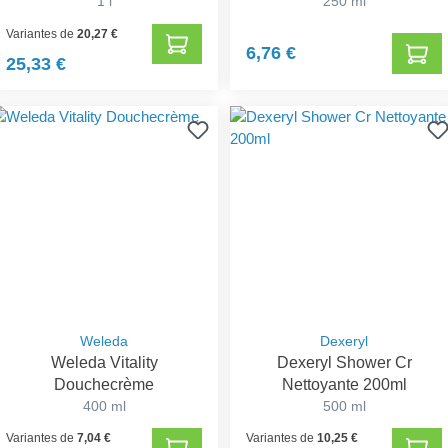
1 l
250 ml
Variantes de
20,27 €
6,76 €
25,33 €
Weleda
Dexeryl
Weleda Vitality
Dexeryl Shower Cr
Douchecrème
Nettoyante 200ml
400 ml
500 ml
Variantes de
7,04 €
Variantes de
10,25 €