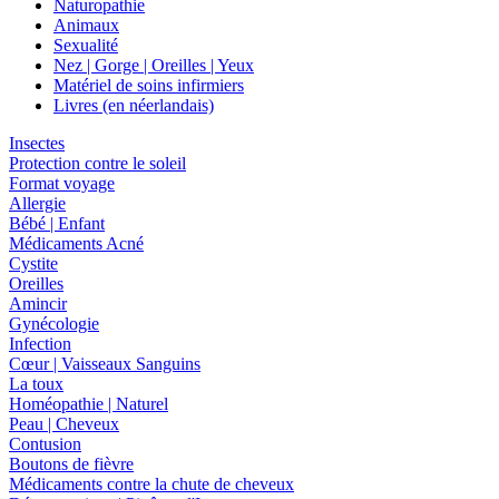
Naturopathie
Animaux
Sexualité
Nez | Gorge | Oreilles | Yeux
Matériel de soins infirmiers
Livres (en néerlandais)
Insectes
Protection contre le soleil
Format voyage
Allergie
Bébé | Enfant
Médicaments Acné
Cystite
Oreilles
Amincir
Gynécologie
Infection
Cœur | Vaisseaux Sanguins
La toux
Homéopathie | Naturel
Peau | Cheveux
Contusion
Boutons de fièvre
Médicaments contre la chute de cheveux