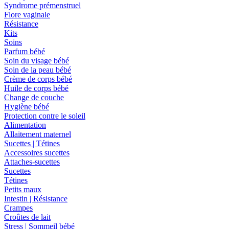
Syndrome prémenstruel
Flore vaginale
Résistance
Kits
Soins
Parfum bébé
Soin du visage bébé
Soin de la peau bébé
Crème de corps bébé
Huile de corps bébé
Change de couche
Hygiène bébé
Protection contre le soleil
Alimentation
Allaitement maternel
Sucettes | Tétines
Accessoires sucettes
Attaches-sucettes
Sucettes
Tétines
Petits maux
Intestin | Résistance
Crampes
Croûtes de lait
Stress | Sommeil bébé