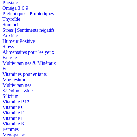
Prostate
Oméga 3-6-9
Prébiotiques | Probiotiques
Thyroïde
Sommeil
Stress | Sentiments négatifs
Anxiété
Humeur Positive
Stress
Alimentaires pour les yeux
Fatigue
Multivitamines & Minéraux
Fer
Vitamines pour enfants
Magnésium
Multivitamines
Sélénium | Zinc
Silicium
Vitamine B12
Vitamine C
Vitamine D
Vitamine E
Vitamine K
Femmes
Ménopause