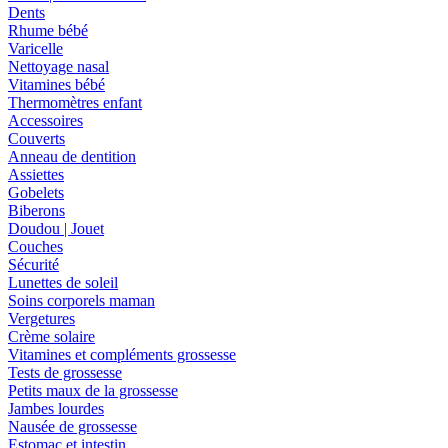
Dents
Rhume bébé
Varicelle
Nettoyage nasal
Vitamines bébé
Thermomètres enfant
Accessoires
Couverts
Anneau de dentition
Assiettes
Gobelets
Biberons
Doudou | Jouet
Couches
Sécurité
Lunettes de soleil
Soins corporels maman
Vergetures
Crème solaire
Vitamines et compléments grossesse
Tests de grossesse
Petits maux de la grossesse
Jambes lourdes
Nausée de grossesse
Estomac et intestin