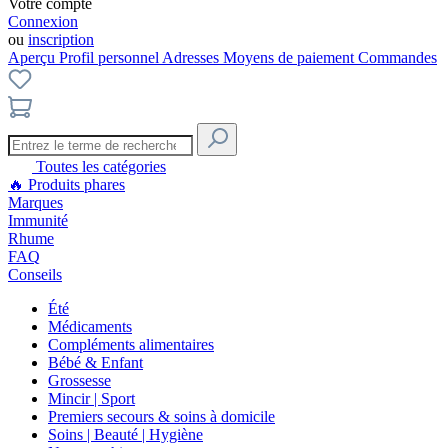
Votre compte
Connexion
ou
inscription
Aperçu
Profil personnel
Adresses
Moyens de paiement
Commandes
Toutes les catégories
🔥
Produits phares
Marques
Immunité
Rhume
FAQ
Conseils
Été
Médicaments
Compléments alimentaires
Bébé & Enfant
Grossesse
Mincir | Sport
Premiers secours & soins à domicile
Soins | Beauté | Hygiène