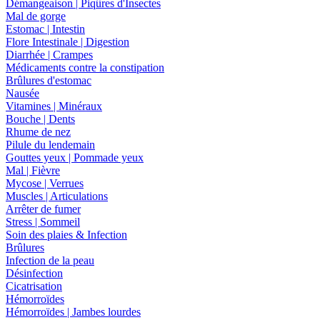
Démangeaison | Piqûres d'Insectes
Mal de gorge
Estomac | Intestin
Flore Intestinale | Digestion
Diarrhée | Crampes
Médicaments contre la constipation
Brûlures d'estomac
Nausée
Vitamines | Minéraux
Bouche | Dents
Rhume de nez
Pilule du lendemain
Gouttes yeux | Pommade yeux
Mal | Fièvre
Mycose | Verrues
Muscles | Articulations
Arrêter de fumer
Stress | Sommeil
Soin des plaies & Infection
Brûlures
Infection de la peau
Désinfection
Cicatrisation
Hémorroïdes
Hémorroïdes | Jambes lourdes