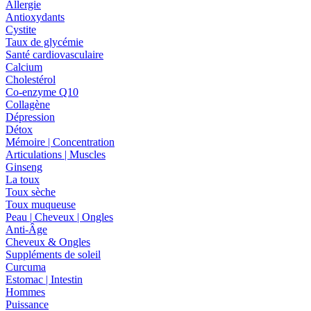
Allergie
Antioxydants
Cystite
Taux de glycémie
Santé cardiovasculaire
Calcium
Cholestérol
Co-enzyme Q10
Collagène
Dépression
Détox
Mémoire | Concentration
Articulations | Muscles
Ginseng
La toux
Toux sèche
Toux muqueuse
Peau | Cheveux | Ongles
Anti-Âge
Cheveux & Ongles
Suppléments de soleil
Curcuma
Estomac | Intestin
Hommes
Puissance