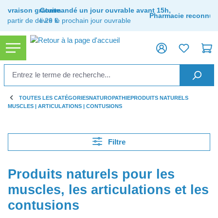
tenu principal
Livraison gratuite
Commandé un jour ouvrable avant 15h,
Pharmacie reconnue
à partir de de 29 €
livré le prochain jour ouvrable
TOUTES LES CATÉGORIES
NATUROPATHIE
PRODUITS NATURELS
MUSCLES | ARTICULATIONS | CONTUSIONS
Filtre
Produits naturels pour les
muscles, les articulations et les
contusions