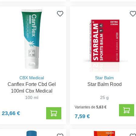
CBX Medical
Star Balm
Canflex Forte Cbd Gel
Star Balm Rood
100ml Cbx Medical
100 ml
25 g
Variantes de
5,63 €
23,66 €
7,59 €