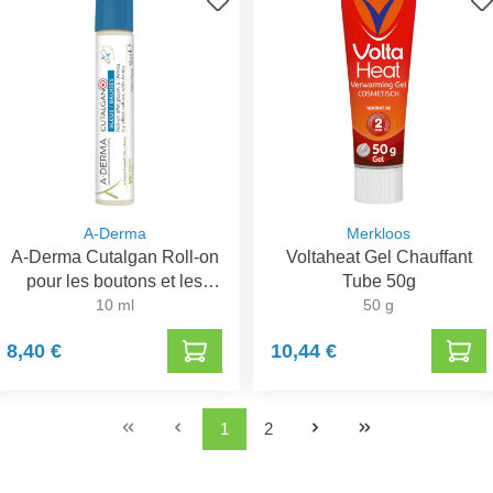
A-Derma
Merkloos
A-Derma Cutalgan Roll-on
Voltaheat Gel Chauffant
pour les boutons et les
Tube 50g
rougeurs
10 ml
50 g
8,40 €
10,44 €
1
2