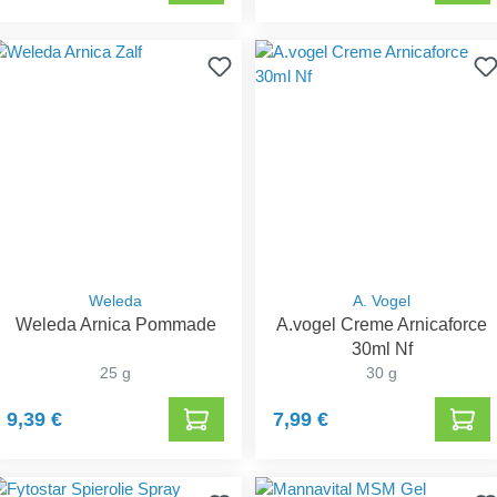
Weleda
A. Vogel
Weleda Arnica Pommade
A.vogel Creme Arnicaforce
30ml Nf
25 g
30 g
9,39 €
7,99 €