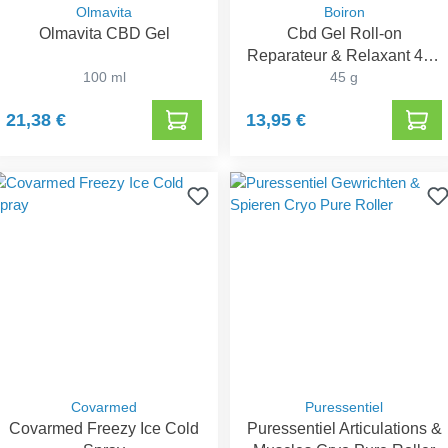
Olmavita
Boiron
Olmavita CBD Gel
Cbd Gel Roll-on
Reparateur & Relaxant 45g
100 ml
Boiron
45 g
21,38 €
13,95 €
Covarmed
Puressentiel
Covarmed Freezy Ice Cold
Puressentiel Articulations &