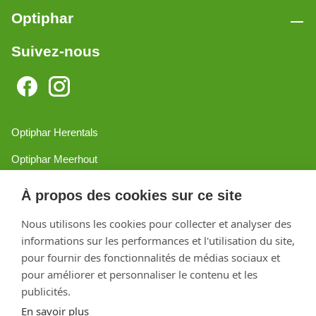
Optiphar
Suivez-nous
Optiphar Herentals
Optiphar Meerhout
Optiphar Geel - Dr. van de Perrestraat
À propos des cookies sur ce site
Optiphar Geel - Antwerpseweg
Nous utilisons les cookies pour collecter et analyser des
informations sur les performances et l'utilisation du site,
Optiphar Turnhout
pour fournir des fonctionnalités de médias sociaux et
Optiphar Mol
pour améliorer et personnaliser le contenu et les
publicités.
En savoir plus
Créé avec Shopware