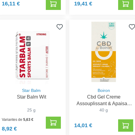
16,11 €
19,41 €
Star Balm
Boiron
Star Balm Wit
Cbd Gel Creme
Assouplissant & Apaisant
25 g
40g Boiron
40 g
Variantes de
5,63 €
14,01 €
8,92 €