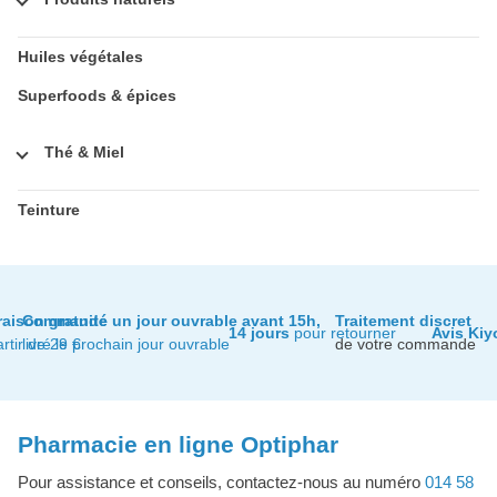
Huiles végétales
Superfoods & épices
Thé & Miel
Teinture
raison gratuite
Commandé un jour ouvrable avant 15h,
Traitement discret
14 jours
pour retourner
Avis Kiy
artir de 29 €
livré le prochain jour ouvrable
de votre commande
Pharmacie en ligne Optiphar
Pour assistance et conseils, contactez-nous au numéro
014 58