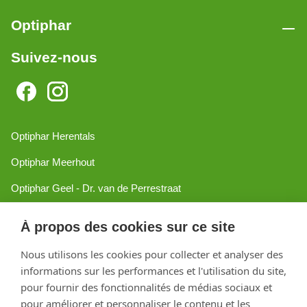
Optiphar
Suivez-nous
Optiphar Herentals
Optiphar Meerhout
Optiphar Geel - Dr. van de Perrestraat
Optiphar Geel - Antwerpseweg
À propos des cookies sur ce site
Optiphar Turnhout
Nous utilisons les cookies pour collecter et analyser des
Optiphar Mol
informations sur les performances et l'utilisation du site,
pour fournir des fonctionnalités de médias sociaux et
pour améliorer et personnaliser le contenu et les