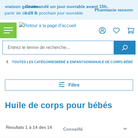
tenu principal
Livraison gratuite
Commandé un jour ouvrable avant 15h,
Pharmacie reconnue
à partir de de 29 €
livré le prochain jour ouvrable
TOUTES LES CATÉGORIES
BÉBÉ & ENFANT
SOINS
HUILE DE CORPS BÉBÉ
Filtre
Huile de corps pour bébés
Resultats 1 à 14 des 14