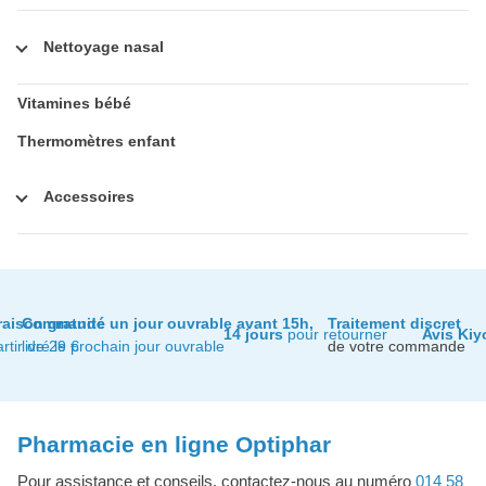
Nettoyage nasal
Vitamines bébé
Thermomètres enfant
Accessoires
raison gratuite
Commandé un jour ouvrable avant 15h,
Traitement discret
14 jours
pour retourner
Avis Kiy
artir de 29 €
livré le prochain jour ouvrable
de votre commande
Pharmacie en ligne Optiphar
Pour assistance et conseils, contactez-nous au numéro
014 58