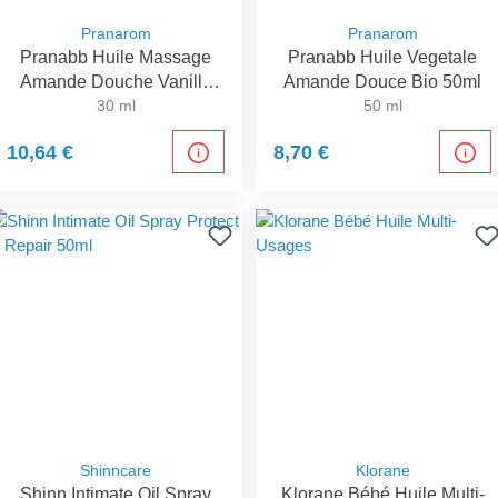
Pranarom
Pranarom
Pranabb Huile Massage
Pranabb Huile Vegetale
Amande Douche Vanille
Amande Douce Bio 50ml
30ml
30 ml
50 ml
10,64 €
8,70 €
Shinncare
Klorane
Shinn Intimate Oil Spray
Klorane Bébé Huile Multi-