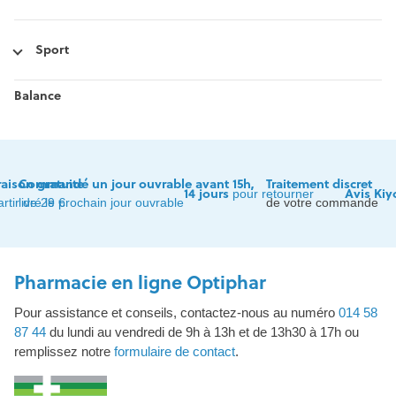
Sport
Balance
raison gratuite
Commandé un jour ouvrable avant 15h,
Traitement discret
14 jours
Avis Kiy
pour retourner
artir de 29 €
livré le prochain jour ouvrable
de votre commande
Pharmacie en ligne Optiphar
Pour assistance et conseils, contactez-nous au numéro
014 58
87 44
du lundi au vendredi de 9h à 13h et de 13h30 à 17h ou
remplissez notre
formulaire de contact
.