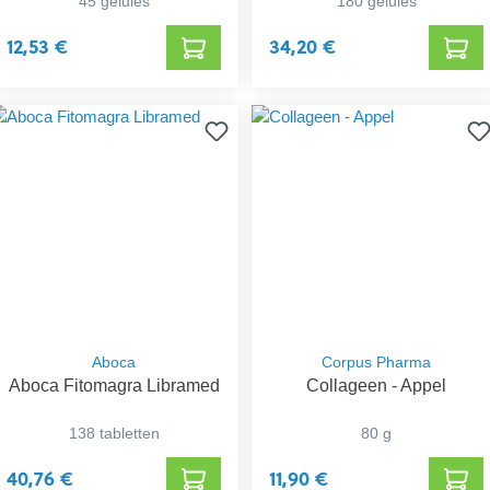
45 gelules
180 gelules
12,53 €
34,20 €
Aboca
Corpus Pharma
Aboca Fitomagra Libramed
Collageen - Appel
138 tabletten
80 g
40,76 €
11,90 €