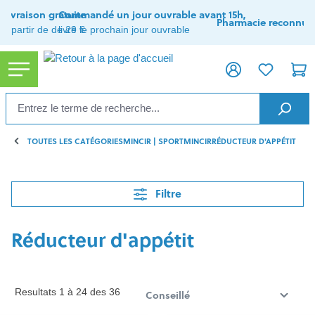
tenu principal
Livraison gratuite
Commandé un jour ouvrable avant 15h,
Pharmacie reconnue
à partir de de 29 €
livré le prochain jour ouvrable
TOUTES LES CATÉGORIES
MINCIR | SPORT
MINCIR
RÉDUCTEUR D'APPÉTIT
Filtre
Réducteur d'appétit
Resultats 1 à 24 des 36