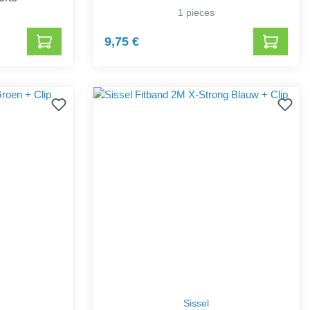
1 pieces
9,75 €
Sissel