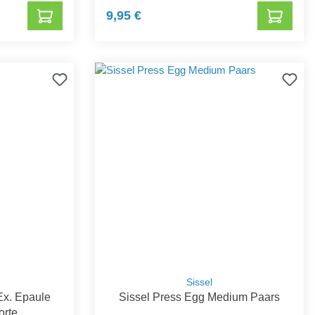
9,95 €
Sissel
Ex. Epaule
Sissel Press Egg Medium Paars
orte