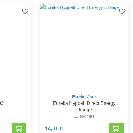
Eureka Care
00
Eureka Hypo-fit Direct Energy
Orange
s
12 sachets
14,01 €