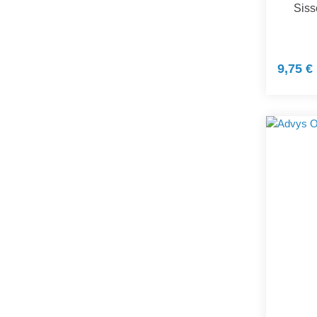
Siss
9,75 €