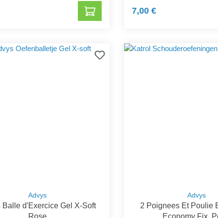
7,00 €
Advys
Advys
 Balle d'Exercice Gel X-Soft
2 Poignees Et Poulie 
Rose
Economy Fix. P