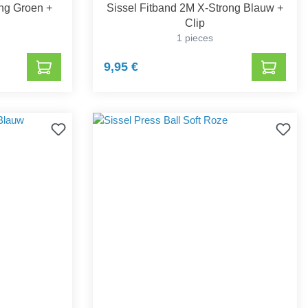
ong Groen +
Sissel Fitband 2M X-Strong Blauw +
Clip
1 pieces
9,95 €