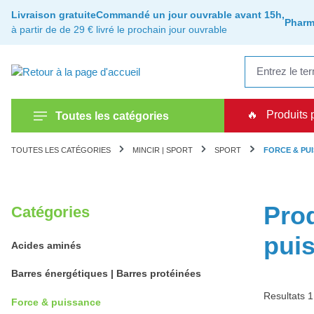
recherche
Passer à la navigation principale
Livraison gratuite
Commandé un jour ouvrable avant 15h,
Pharm
à partir de de 29 €
livré le prochain jour ouvrable
🔥
Produits 
Toutes les catégories
TOUTES LES CATÉGORIES
MINCIR | SPORT
SPORT
FORCE & PU
Prod
Catégories
pui
Acides aminés
Barres énergétiques | Barres protéinées
Resultats 1
Force & puissance