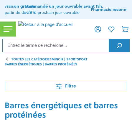
tenu principal
Livraison gratuite
Commandé un jour ouvrable avant 15h,
Pharmacie reconnue
à partir de de 29 €
livré le prochain jour ouvrable
TOUTES LES CATÉGORIES
MINCIR | SPORT
SPORT
BARRES ÉNERGÉTIQUES | BARRES PROTÉINÉES
Filtre
Barres énergétiques et barres
protéinées