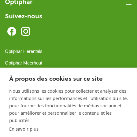
Optiphar
Suivez-nous
Optiphar Herentals
Optiphar Meerhout
Optiphar Geel - Dr. van de Perrestraat
À propos des cookies sur ce site
Optiphar Geel - Antwerpseweg
Nous utilisons les cookies pour collecter et analyser des
informations sur les performances et l'utilisation du site,
Optiphar Turnhout
pour fournir des fonctionnalités de médias sociaux et
Optiphar Mol
pour améliorer et personnaliser le contenu et les
publicités.
En savoir plus
Créé avec Shopware