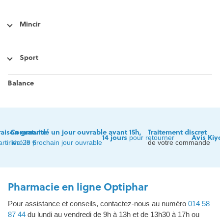
Mincir
Sport
Balance
raison gratuite
Commandé un jour ouvrable avant 15h,
Traitement discret
14 jours
Avis Kiy
pour retourner
artir de 29 €
livré le prochain jour ouvrable
de votre commande
Pharmacie en ligne Optiphar
Pour assistance et conseils, contactez-nous au numéro
014 58
87 44
du lundi au vendredi de 9h à 13h et de 13h30 à 17h ou