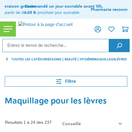
tenu principal
Livraison gratuite
Commandé un jour ouvrable avant 15h,
Pharmacie reconnue
à partir de de 29 €
livré le prochain jour ouvrable
TOUTES LES CATÉGORIES
SOINS | BEAUTÉ | HYGIÈNE
MAQUILLAGE
LÈVRES
Filtre
Maquillage pour les lèvres
Resultats 1 à 24 des 237