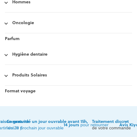
Hommes
Oncologie
Parfum
Hygiène dentaire
Produits Solaires
Format voyage
raison gratuite
Commandé un jour ouvrable avant 15h,
Traitement discret
14 jours
Avis Kiy
pour retourner
artir de 29 €
livré le prochain jour ouvrable
de votre commande