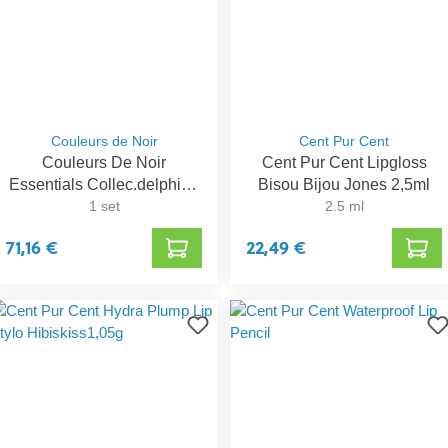
Couleurs de Noir
Cent Pur Cent
Couleurs De Noir
Cent Pur Cent Lipgloss
Essentials Collec.delphine
Bisou Bijou Jones 2,5ml
4prod.
1 set
2.5 ml
71,16 €
22,49 €