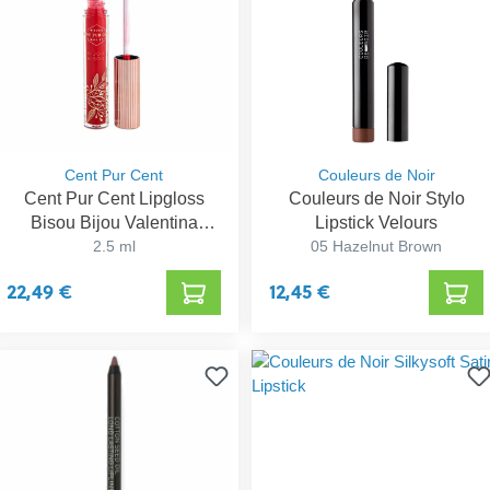
Cent Pur Cent
Couleurs de Noir
Cent Pur Cent Lipgloss
Couleurs de Noir Stylo
Bisou Bijou Valentina
Lipstick Velours
2,5ml
2.5 ml
05 Hazelnut Brown
22,49 €
12,45 €