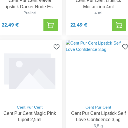
Cent Pur Cent Velvet
Cent Pur Cent Lipstick
Lipstick Darker Nude Esp.
Mocaccino 4ml
Praliné
3ml
4 ml
22,49 €
22,49 €
Cent Pur Cent
Cent Pur Cent
Cent Pur Cent Magic Pink
Cent Pur Cent Lipstick Self
Lipoil 2,5ml
Love Confidence 3,5g
3,5 g