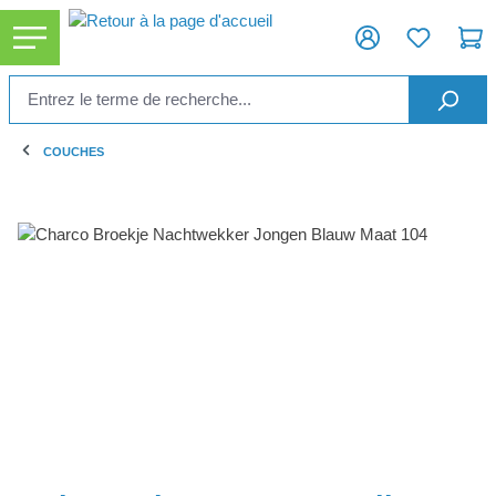
tenu principal
COUCHES
Ignorer la galerie d'images