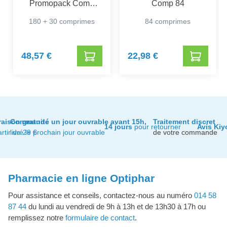
Promopack Comp
Comp 84
180+30
180 + 30 comprimes
84 comprimes
48,57 €
22,98 €
raison gratuite
Commandé un jour ouvrable avant 15h,
Traitement discret
14 jours
pour retourner
Avis Kiy
artir de 29 €
livré le prochain jour ouvrable
de votre commande
Pharmacie en ligne Optiphar
Pour assistance et conseils, contactez-nous au numéro
014 58
87 44
du lundi au vendredi de 9h à 13h et de 13h30 à 17h ou
remplissez notre
formulaire de contact
.