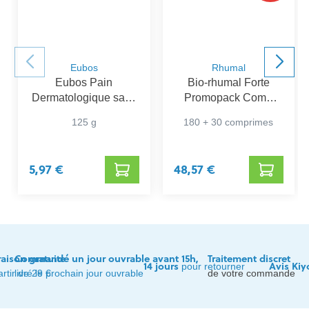
Eubos
Rhumal
Eubos Pain
Bio-rhumal Forte
Dermatologique sans
Promopack Comp
Parfum
180+30
125 g
180 + 30 comprimes
5,97 €
48,57 €
raison gratuite
Commandé un jour ouvrable avant 15h,
Traitement discret
14 jours
Avis Kiy
pour retourner
artir de 29 €
livré le prochain jour ouvrable
de votre commande