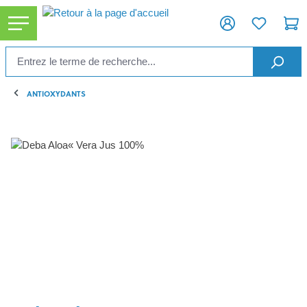
tenu principal
ANTIOXYDANTS
Ignorer la galerie d'images