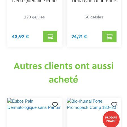
Deba Quercitine Forte
Deba Quercitine Forte
120 gelules
60 gelules
43,92 €
24,21 €
Autres clients ont aussi
acheté
PRODUIT
PHARE!