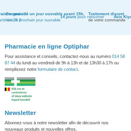
raison gratuite
Commandé un jour ouvrable avant 15h,
Traitement discret
14 jours
pour retourner
Avis Kiy
artir de 29 €
livré le prochain jour ouvrable
de votre commande
Pharmacie en ligne Optiphar
Pour assistance et conseils, contactez-nous au numéro
014 58
87 44
du lundi au vendredi de 9h à 13h et de 13h30 à 17h ou
remplissez notre
formulaire de contact
.
Newsletter
Abonnez-vous à notre newsletter afin de découvrir nos
nouveaux produits et nouvelles offres.