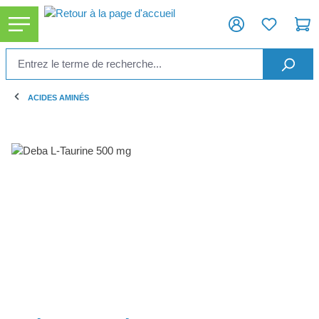
tenu principal
ACIDES AMINÉS
Ignorer la galerie d'images