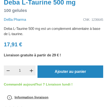
Deba L-Taurine 500 mg
100 gelules
DeBa Pharma
CNK: 1236645
Deba L-Taurine 500 mg est un complement alimentaire à base
de L-taurine.
17,91 €
Livraison gratuite à partir de 29 € !
Quantité de produit : Entrez la quantité souh
Ajouter au panier
Commandé aujourd'hui ? Livraison lundi !
Information livraison