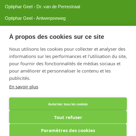
Optiphar Geel - Dr. van de Perrestraat
Optiphar Geel - Antwerpseweg
Optiphar Turnhout
À propos des cookies sur ce site
Optiphar Mol
Nous utilisons les cookies pour collecter et analyser des
informations sur les performances et l'utilisation du site,
Créé avec Shopware
pour fournir des fonctionnalités de médias sociaux et
pour améliorer et personnaliser le contenu et les
publicités.
En savoir plus
Autoriser tous les cookies
Tout refuser
Paramètres des cookies
Optiphar Apotheek (Dermatheek BVBA) - Antwerpseweg 81b - 2440 Geel - BE