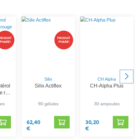
PRODUIT
PRODUIT
PHARE!
PHARE!
Silix
CH Alpha
térol
Silix Actiflex
CH-Alpha Plus
e riz
mes
90 gélules
30 ampoules
62,40
30,20
€
€