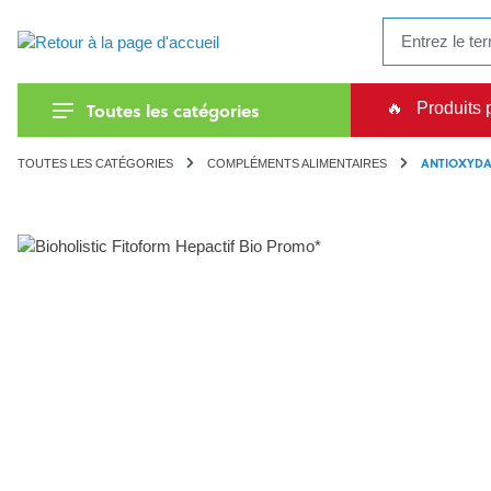
recherche
Passer à la navigation principale
Toutes les catégories
🔥
Produits 
ANTIOXYD
TOUTES LES CATÉGORIES
COMPLÉMENTS ALIMENTAIRES
Ignorer la galerie d'images