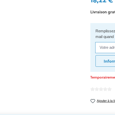
Livraison grat
Remplissez 
mail quand 
Votre adres
Infor
Temporairemen
Note moyenne d
Ajouter à la 