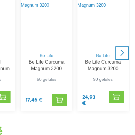
l
Be-Life
Be-Life
l
Be Life Curcuma
Be Life Curcuma
inum
Magnum 3200
Magnum 3200
s
60 gelules
90 gélules
24,93
17,46 €
€
é