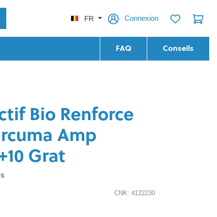
Connexion
FR
FAQ
Conseils
tif Bio Renforce
urcuma Amp
+10 Grat
s
CNK: 4122230