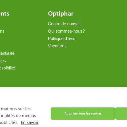
ents
Optiphar
Centre de conseil
ons
Qui sommes-nous?
Politique d’avis
Vacatures
entialité
ales
ssibilité
Créé avec Shopware
ormations sur les
Autoriser tous les cookies
onnalités de médias
ublicités.
En savoir