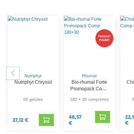
PRODUIT
PHARE!
Nutriphyt
Rhumal
Nutriphyt Chryssil
Bio-rhumal Forte
Cho
Promopack Comp
180+30
60 gelules
180 + 30 comprimes
48,57
22,
27,12 €
€
€