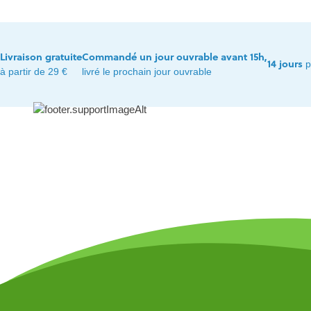
Livraison gratuite
Commandé un jour ouvrable avant 15h,
14 jours
p
à partir de 29 €
livré le prochain jour ouvrable