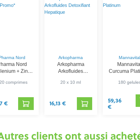
Pharma Nord
Arkopharma
Mannavita
harma Nord
Arkopharma
Mannavita
lenium + Zinc
Arkofluides
Curcuma Plat
Promo*
Detoxifiant
20 comprimes
20 x 10 ml
180 gelule
Hepatique
59,36
57 €
16,13 €
€
Autres clients ont aussi achet