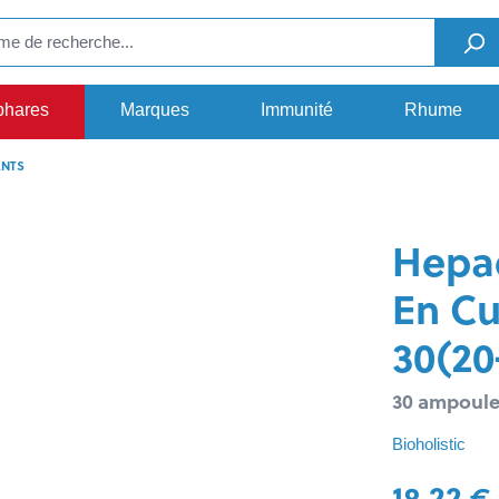
phares
Marques
Immunité
Rhume
ANTS
Hepac
En C
30(20
30 ampoule
Bioholistic
18,22 €