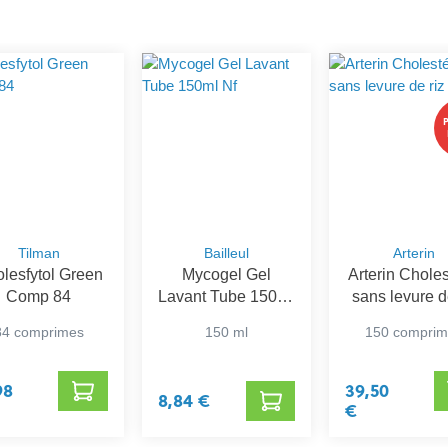
Tilman
Bailleul
Arterin
lesfytol Green
Mycogel Gel
Arterin Choles
Comp 84
Lavant Tube 150ml
sans levure d
Nf
rouge
84 comprimes
150 ml
150 compri
98
39,50
8,84 €
€