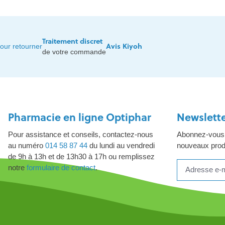
Traitement discret
Avis Kiyoh
our retourner
de votre commande
Pharmacie en ligne Optiphar
Newslett
Pour assistance et conseils, contactez-nous
Abonnez-vous à
au numéro
014 58 87 44
du lundi au vendredi
nouveaux produ
de 9h à 13h et de 13h30 à 17h ou remplissez
notre
formulaire de contact
.