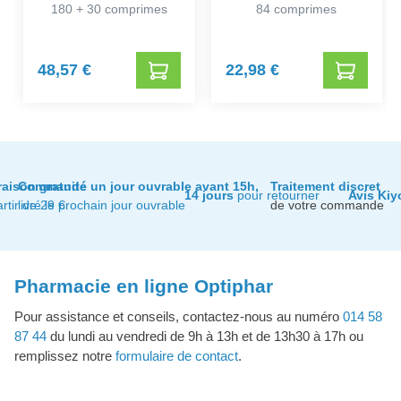
180 + 30 comprimes
84 comprimes
48,57 €
22,98 €
raison gratuite
Commandé un jour ouvrable avant 15h,
Traitement discret
14 jours
pour retourner
Avis Kiy
artir de 29 €
livré le prochain jour ouvrable
de votre commande
Pharmacie en ligne Optiphar
Pour assistance et conseils, contactez-nous au numéro
014 58
87 44
du lundi au vendredi de 9h à 13h et de 13h30 à 17h ou
remplissez notre
formulaire de contact
.