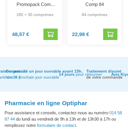
Promopack Comp
Comp 84
180+30
180 + 30 comprimes
84 comprimes
48,57 €
22,98 €
raison gratuite
Commandé un jour ouvrable avant 15h,
Traitement discret
14 jours
pour retourner
Avis Kiy
artir de 29 €
livré le prochain jour ouvrable
de votre commande
Pharmacie en ligne Optiphar
Pour assistance et conseils, contactez-nous au numéro
014 58
87 44
du lundi au vendredi de 9h à 13h et de 13h30 à 17h ou
remplissez notre
formulaire de contact
.