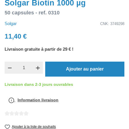
Solgar Biotin 1000 µg
50 capsules - ref. 0310
Solgar
CNK: 3749298
11,40 €
Livraison gratuite à partir de 29 € !
Quantité de produit : Entrez la quantité souh
Ajouter au panier
Livraison dans 2-3 jours ouvrables
Information livraison
Note moyenne de 0 sur 5 étoiles
Ajouter à la liste de souhaits