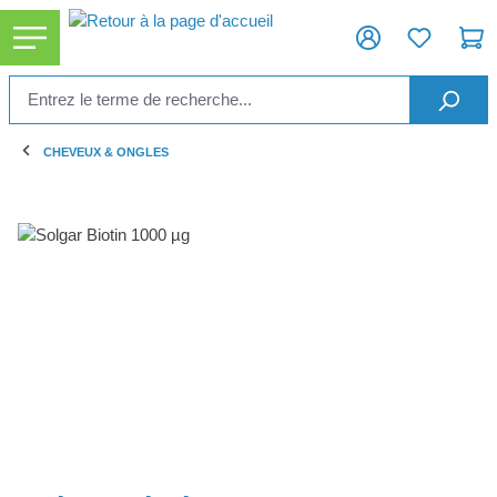
tenu principal
CHEVEUX & ONGLES
Ignorer la galerie d'images