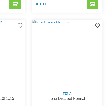
4,13 €
TENA
 10l 1x15
Tena Discreet Normal