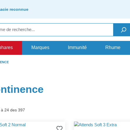
acie reconnue
phares
Marques
Immunité
Rhume
NENCE
ontinence
1 à 24 des 397