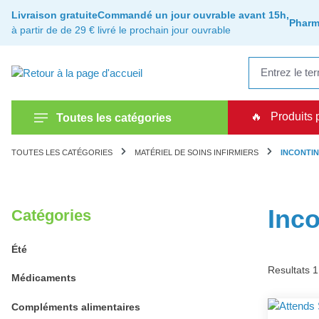
recherche
Passer à la navigation principale
Livraison gratuite
Commandé un jour ouvrable avant 15h,
Pharm
à partir de de 29 €
livré le prochain jour ouvrable
🔥
Produits 
Toutes les catégories
TOUTES LES CATÉGORIES
MATÉRIEL DE SOINS INFIRMIERS
INCONTI
Inc
Catégories
Été
Resultats 
Médicaments
Compléments alimentaires