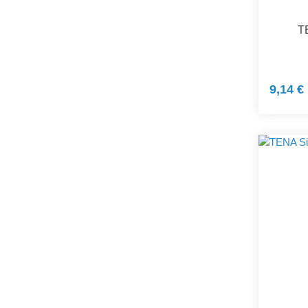
T
9,14 €