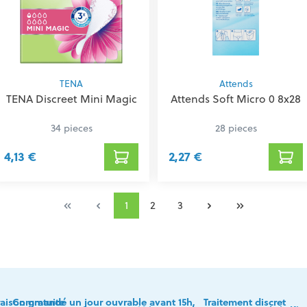
TENA
Attends
TENA Discreet Mini Magic
Attends Soft Micro 0 8x28
34 pieces
28 pieces
4,13 €
2,27 €
1
2
3
raison gratuite
Commandé un jour ouvrable avant 15h,
Traitement discret