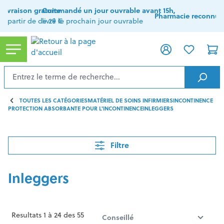
tenu principal
Livraison gratuite
Commandé un jour ouvrable avant 15h,
Pharmacie reconnue
à partir de de 29 €
livré le prochain jour ouvrable
TOUTES LES CATÉGORIES
MATÉRIEL DE SOINS INFIRMIERS
INCONTINENCE
PROTECTION ABSORBANTE POUR L'INCONTINENCE
INLEGGERS
Filtre
Inleggers
Resultats 1 à 24 des 55