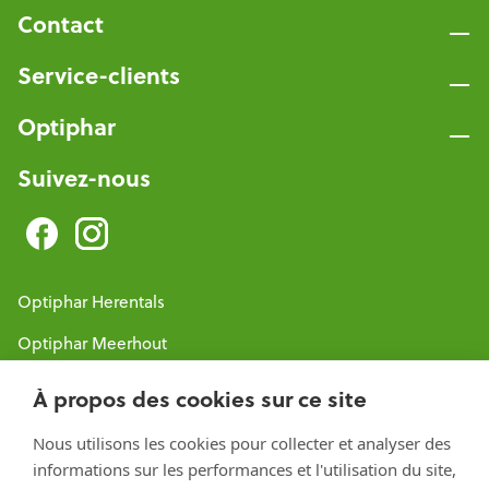
Contact
Service-clients
Optiphar
Suivez-nous
Optiphar Herentals
Optiphar Meerhout
Optiphar Geel - Dr. van de Perrestraat
À propos des cookies sur ce site
Optiphar Geel - Antwerpseweg
Nous utilisons les cookies pour collecter et analyser des
Optiphar Turnhout
informations sur les performances et l'utilisation du site,