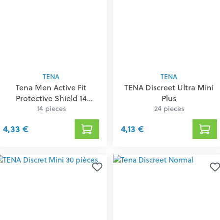
TENA
TENA
Tena Men Active Fit
TENA Discreet Ultra Mini
Protective Shield 14
Plus
14 pieces
750403
24 pieces
4,33 €
4,13 €