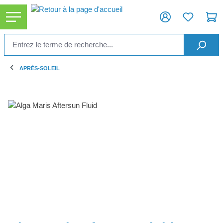
tenu principal
APRÈS-SOLEIL
Ignorer la galerie d'images