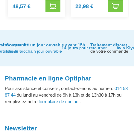
48,57 €
22,98 €
raison gratuite
Commandé un jour ouvrable avant 15h,
Traitement discret
14 jours
pour retourner
Avis Kiy
artir de 29 €
livré le prochain jour ouvrable
de votre commande
Pharmacie en ligne Optiphar
Pour assistance et conseils, contactez-nous au numéro
014 58
87 44
du lundi au vendredi de 9h à 13h et de 13h30 à 17h ou
remplissez notre
formulaire de contact
.
Newsletter