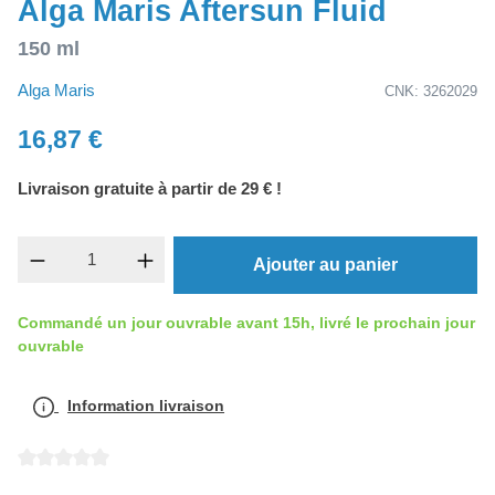
Alga Maris Aftersun Fluid
150 ml
Alga Maris
CNK: 3262029
16,87 €
Livraison gratuite à partir de 29 € !
Quantité de produit : Entrez la quantité souh
Ajouter au panier
Commandé un jour ouvrable avant 15h, livré le prochain jour
ouvrable
Information livraison
Note moyenne de 0 sur 5 étoiles