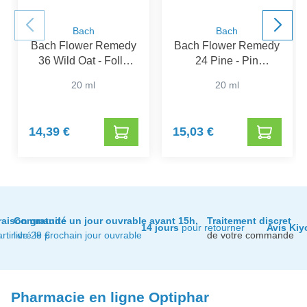
Bach
Bach
Bach Flower Remedy
Bach Flower Remedy
36 Wild Oat - Folle
24 Pine - Pin
Avoine
Sylvestre
20 ml
20 ml
14,39 €
15,03 €
raison gratuite
Commandé un jour ouvrable avant 15h,
Traitement discret
14 jours
pour retourner
Avis Kiy
artir de 29 €
livré le prochain jour ouvrable
de votre commande
Pharmacie en ligne Optiphar