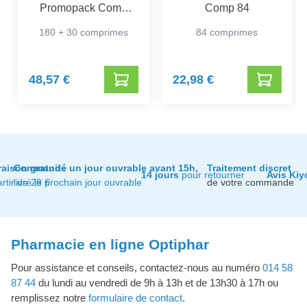
Promopack Comp
Comp 84
180+30
180 + 30 comprimes
84 comprimes
48,57 €
22,98 €
raison gratuite
Commandé un jour ouvrable avant 15h,
Traitement discret
14 jours
pour retourner
Avis Kiy
artir de 29 €
livré le prochain jour ouvrable
de votre commande
Pharmacie en ligne Optiphar
Pour assistance et conseils, contactez-nous au numéro
014 58
87 44
du lundi au vendredi de 9h à 13h et de 13h30 à 17h ou
remplissez notre
formulaire de contact
.