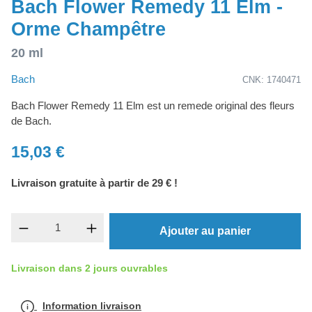
Bach Flower Remedy 11 Elm -
Orme Champêtre
20 ml
Bach
CNK: 1740471
Bach Flower Remedy 11 Elm est un remede original des fleurs
de Bach.
15,03 €
Livraison gratuite à partir de 29 € !
Quantité de produit : Entrez la quantité souh
Ajouter au panier
Livraison dans 2 jours ouvrables
Information livraison