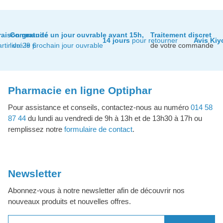
raison gratuite
Commandé un jour ouvrable avant 15h,
Traitement discret
14 jours
pour retourner
Avis Kiy
artir de 29 €
livré le prochain jour ouvrable
de votre commande
Pharmacie en ligne Optiphar
Pour assistance et conseils, contactez-nous au numéro
014 58
87 44
du lundi au vendredi de 9h à 13h et de 13h30 à 17h ou
remplissez notre
formulaire de contact
.
Newsletter
Abonnez-vous à notre newsletter afin de découvrir nos
nouveaux produits et nouvelles offres.