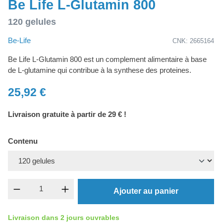
Be Life L-Glutamin 800
120 gelules
Be-Life
CNK: 2665164
Be Life L-Glutamin 800 est un complement alimentaire à base
de L-glutamine qui contribue à la synthese des proteines.
25,92 €
Livraison gratuite à partir de 29 € !
Contenu
Quantité de produit : Entrez la quantité souh
Ajouter au panier
Livraison dans 2 jours ouvrables