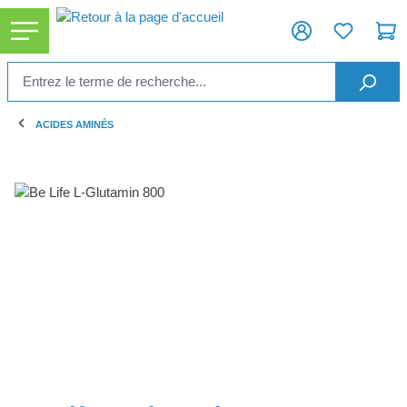
tenu principal
ACIDES AMINÉS
Ignorer la galerie d'images