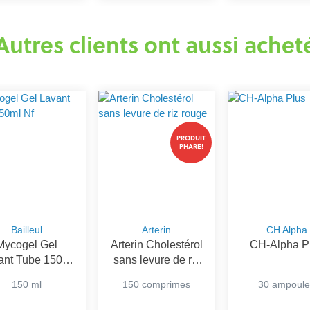
Autres clients ont aussi achet
PRODUIT
PHARE!
Bailleul
Arterin
CH Alpha
Mycogel Gel
Arterin Cholestérol
CH-Alpha P
ant Tube 150ml
sans levure de riz
Nf
rouge
150 ml
150 comprimes
30 ampoule