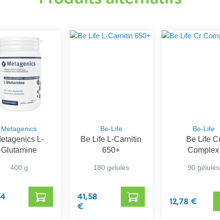
Metagenics
Be-Life
Be-Life
etagenics L-
Be Life L-Carnitin
Be Life C
Glutamine
650+
Complex
400 g
180 gelules
90 gélules
44
41,58
12,78 €
€