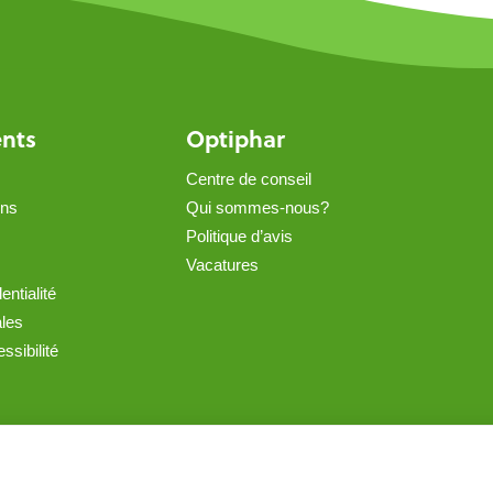
ents
Optiphar
Centre de conseil
ons
Qui sommes-nous?
Politique d’avis
Vacatures
entialité
ales
ssibilité
Créé avec Shopware