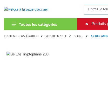
recherche
Passer à la navigation principale
Toutes les catégories
🔥
Produits 
ACIDES AMI
TOUTES LES CATÉGORIES
MINCIR | SPORT
SPORT
Ignorer la galerie d'images