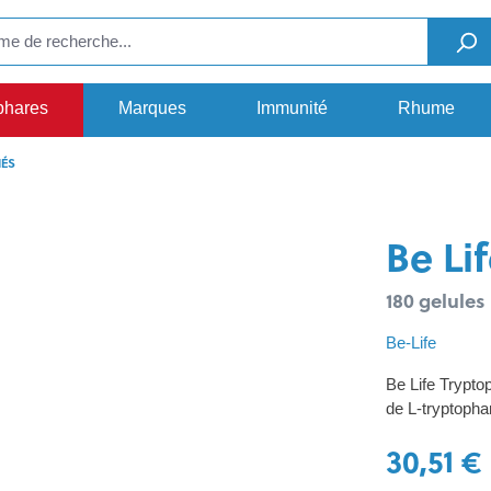
phares
Marques
Immunité
Rhume
NÉS
Be Li
180 gelules
Be-Life
Be Life Trypto
de L-tryptopha
30,51 €