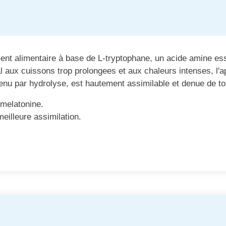
nt alimentaire à base de L-tryptophane, un acide amine ess
al aux cuissons trop prolongees et aux chaleurs intenses, l'a
tenu par hydrolyse, est hautement assimilable et denue de tou
 melatonine.
eilleure assimilation.