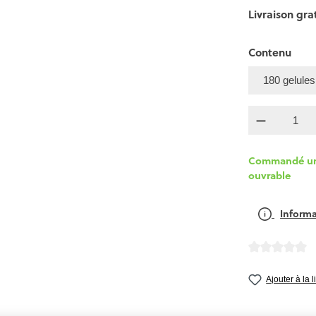
Livraison grat
Contenu
Quantité 
Commandé un j
ouvrable
Informa
Note moyenne d
Ajouter à la 