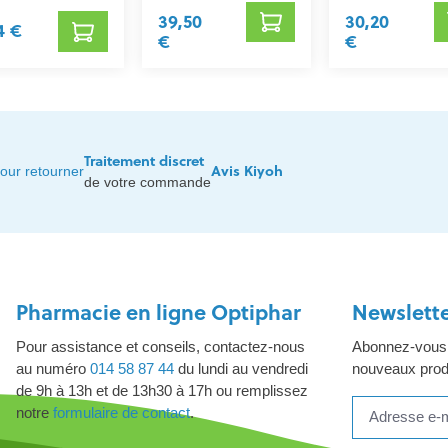
39,50
30,20
4 €
€
€
Traitement discret
Avis Kiyoh
our retourner
de votre commande
Pharmacie en ligne Optiphar
Newslett
Pour assistance et conseils, contactez-nous
Abonnez-vous à
au numéro
014 58 87 44
du lundi au vendredi
nouveaux produ
de 9h à 13h et de 13h30 à 17h ou remplissez
notre
formulaire de contact
.