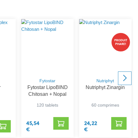
PRODUIT
PHARE!
Fytostar
Nutriphyt
r
Fytostar LipoBIND
Nutriphyt Zinargin
Chitosan + Nopal
120 tablets
60 comprimes
45,54
24,22
€
€