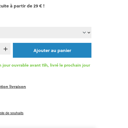
uite à partir de 29 € !
de produit : Entrez la quantité souhaitée o
Ajouter au panier
our ouvrable avant 15h, livré le prochain jour
tion livraison
e 0 sur 5 étoiles
liste de souhaits