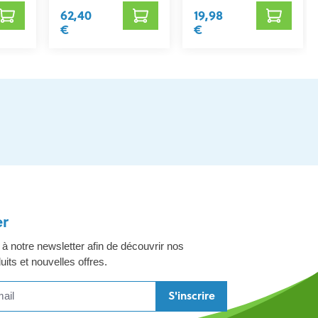
62,40
19,98
€
€
er
 notre newsletter afin de découvrir nos
its et nouvelles offres.
S'inscrire