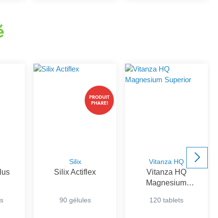
é
PRODUIT
PHARE!
Silix
Vitanza HQ
lus
Silix Actiflex
Vitanza HQ
Magnesium
Superior
s
90 gélules
120 tablets