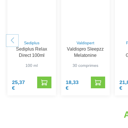
Sediplus
Valdispert
P
Sediplus Relax
Valdispro Sleepzz
Direct 100ml
Melatonine
G
P
100 ml
30 comprimes
25,37
18,33
21,
€
€
€