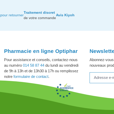
Traitement discret
pour retourner
Avis Kiyoh
de votre commande
Pharmacie en ligne Optiphar
Newslett
Pour assistance et conseils, contactez-nous
Abonnez-vous à
au numéro
014 58 87 44
du lundi au vendredi
nouveaux produ
de 9h à 13h et de 13h30 à 17h ou remplissez
notre
formulaire de contact
.