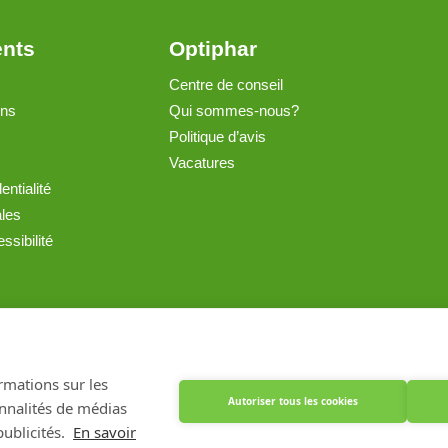
ents
Optiphar
Centre de conseil
ons
Qui sommes-nous?
Politique d’avis
Vacatures
entialité
ales
ssibilité
Créé avec Shopware
ormations sur les
Autoriser tous les cookies
onnalités de médias
ublicités.
En savoir