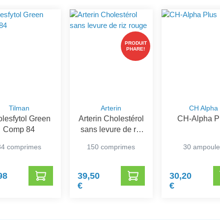
PRODUIT
PHARE!
Tilman
Arterin
CH Alpha
lesfytol Green
Arterin Cholestérol
CH-Alpha P
Comp 84
sans levure de riz
rouge
84 comprimes
150 comprimes
30 ampoule
98
39,50
30,20
€
€