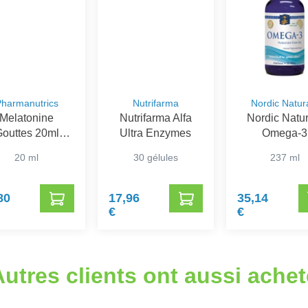
harmanutrics
Nutrifarma
Nordic Natur
Melatonine
Nutrifarma Alfa
Nordic Natur
outtes 20ml
Ultra Enzymes
Omega-3
harmanutrics
Vloeibaa
20 ml
30 gélules
237 ml
80
17,96
35,14
€
€
Autres clients ont aussi achet