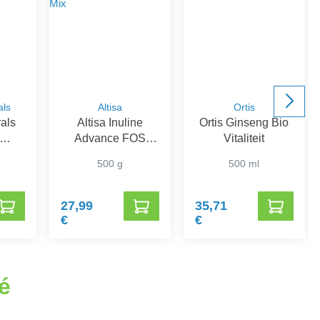
als
Altisa
Ortis
als
Altisa Inuline
Ortis Ginseng Bio
Advance FOS
Vitaliteit
r
Preflora + Proflora
500 g
500 ml
Mix
27,99
35,71
€
€
é