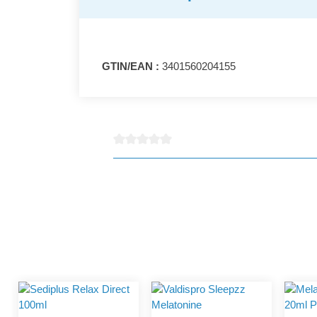
GTIN/EAN :
3401560204155
Note moyenne de 0 sur 5 étoiles