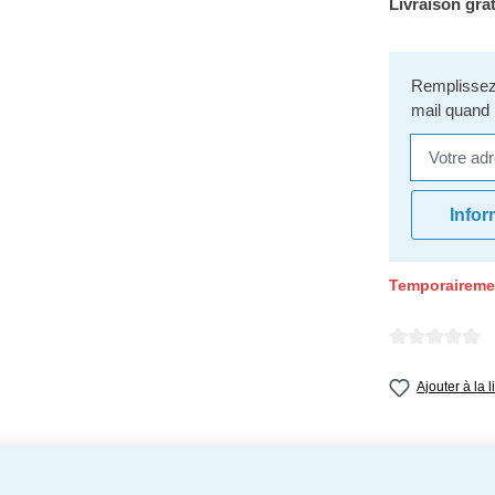
Livraison grat
Remplissez 
mail quand 
Votre adres
Infor
Temporaireme
Note moyenne d
Ajouter à la 