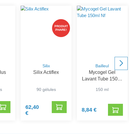
PRODUIT
PHARE!
Silix
Bailleul
lus
Silix Actiflex
Mycogel Gel
Lavant Tube 150ml
Nf
s
90 gélules
150 ml
62,40
8,84 €
€