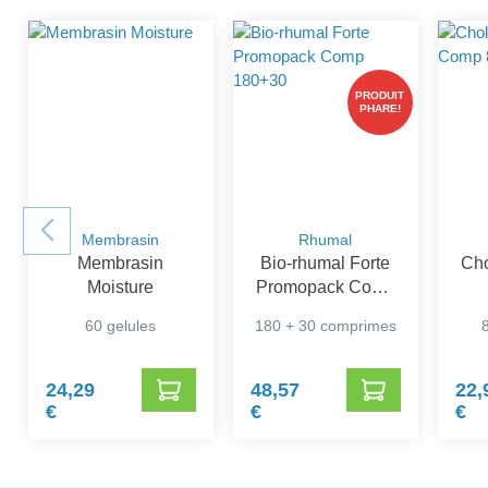
PRODUIT
PHARE!
Membrasin
Rhumal
Membrasin
Bio-rhumal Forte
Cho
Moisture
Promopack Comp
180+30
60 gelules
180 + 30 comprimes
24,29
48,57
22,
€
€
€