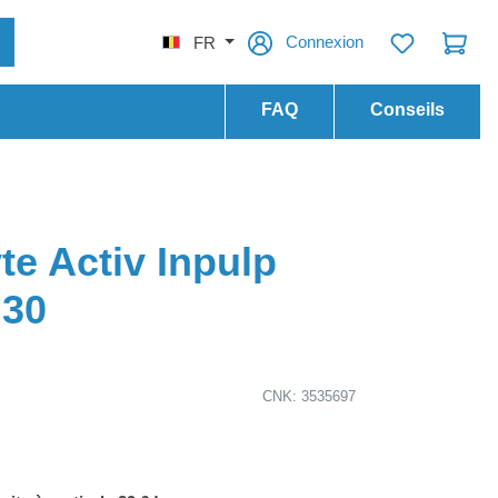
Connexion
FR
FAQ
Conseils
te Activ Inpulp
 30
CNK: 3535697