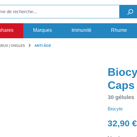
phares
Marques
Immunité
Rhume
VEUX | ONGLES
ANTI-ÂGE
Biocy
Caps
30 gélules
Biocyte
32,90 €