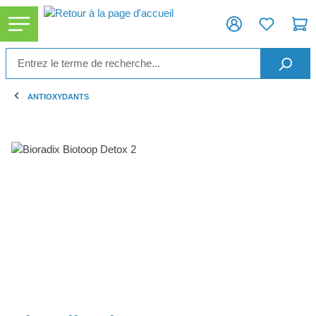
tenu principal
ANTIOXYDANTS
Ignorer la galerie d'images