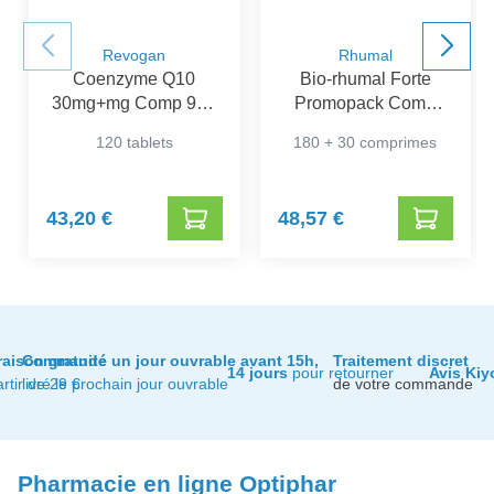
Revogan
Rhumal
Coenzyme Q10
Bio-rhumal Forte
30mg+mg Comp 90+
Promopack Comp
Comp 30 Gratuit
180+30
120 tablets
180 + 30 comprimes
43,20 €
48,57 €
raison gratuite
Commandé un jour ouvrable avant 15h,
Traitement discret
14 jours
pour retourner
Avis Kiy
artir de 29 €
livré le prochain jour ouvrable
de votre commande
Pharmacie en ligne Optiphar