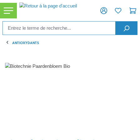
tenu principal
ANTIOXYDANTS
Ignorer la galerie d'images