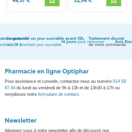
48,57 €
22,98 €
raison gratuite
Commandé un jour ouvrable avant 15h,
Traitement discret
14 jours
Avis Kiy
pour retourner
artir de 29 €
livré le prochain jour ouvrable
de votre commande
Pharmacie en ligne Optiphar
Pour assistance et conseils, contactez-nous au numéro
014 58
87 44
du lundi au vendredi de 9h à 13h et de 13h30 à 17h ou
remplissez notre
formulaire de contact
.
Newsletter
Abonnez-vous à notre newsletter afin de découvrir nos