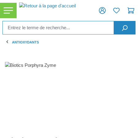
tenu principal
ANTIOXYDANTS
Ignorer la galerie d'images