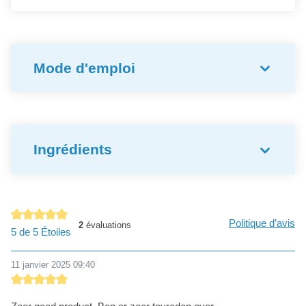
Mode d'emploi
Ingrédients
Politique d’avis
2
évaluations
Note moyenne de 5 sur 5 étoiles
5 de 5 Étoiles
11 janvier 2025 09:40
Évaluation avec une note de 5 sur 5 étoiles