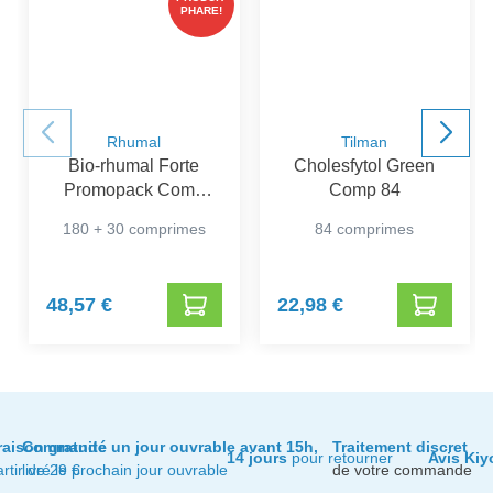
PHARE!
Rhumal
Tilman
Bio-rhumal Forte
Cholesfytol Green
Promopack Comp
Comp 84
180+30
180 + 30 comprimes
84 comprimes
48,57 €
22,98 €
raison gratuite
Commandé un jour ouvrable avant 15h,
Traitement discret
14 jours
pour retourner
Avis Kiy
artir de 29 €
livré le prochain jour ouvrable
de votre commande