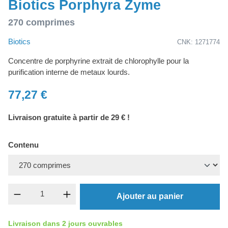
Biotics Porphyra Zyme
270 comprimes
Biotics
CNK: 1271774
Concentre de porphyrine extrait de chlorophylle pour la
purification interne de metaux lourds.
77,27 €
Livraison gratuite à partir de 29 € !
Contenu
Quantité de produit : Entrez la quantité souh
Ajouter au panier
Livraison dans 2 jours ouvrables