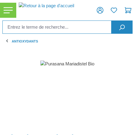
tenu principal
ANTIOXYDANTS
Ignorer la galerie d'images