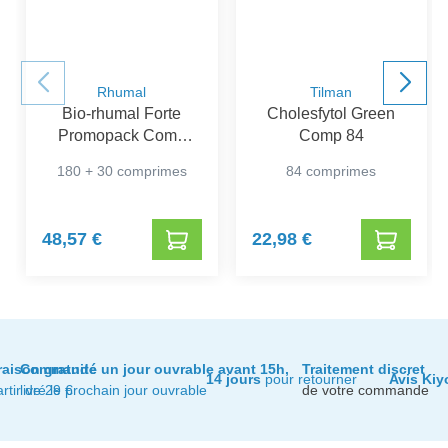
Rhumal
Tilman
Bio-rhumal Forte
Cholesfytol Green
Promopack Comp
Comp 84
180+30
180 + 30 comprimes
84 comprimes
48,57 €
22,98 €
raison gratuite
Commandé un jour ouvrable avant 15h,
Traitement discret
14 jours
pour retourner
Avis Kiy
artir de 29 €
livré le prochain jour ouvrable
de votre commande