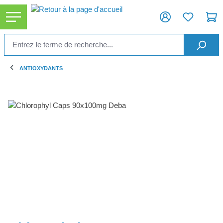
tenu principal
ANTIOXYDANTS
Ignorer la galerie d'images