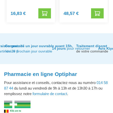
16,83 €
48,57 €
raison gratuite
Commandé un jour ouvrable avant 15h,
Traitement discret
14 jours
pour retourner
Avis Kiy
artir de 29 €
livré le prochain jour ouvrable
de votre commande
Pharmacie en ligne Optiphar
Pour assistance et conseils, contactez-nous au numéro
014 58
87 44
du lundi au vendredi de 9h à 13h et de 13h30 à 17h ou
remplissez notre
formulaire de contact
.