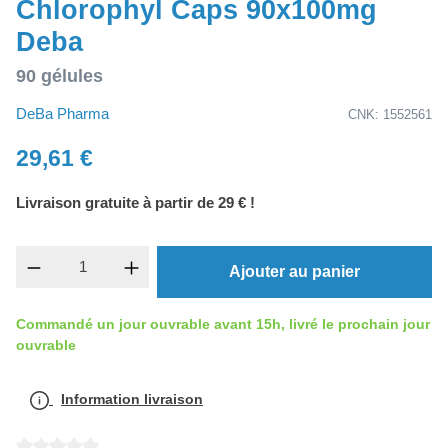
Chlorophyl Caps 90x100mg
Deba
90 gélules
DeBa Pharma
CNK: 1552561
29,61 €
Livraison gratuite à partir de 29 € !
Quantité de produit : Entrez la quantité souh
Ajouter au panier
Commandé un jour ouvrable avant 15h, livré le prochain jour
ouvrable
Information livraison