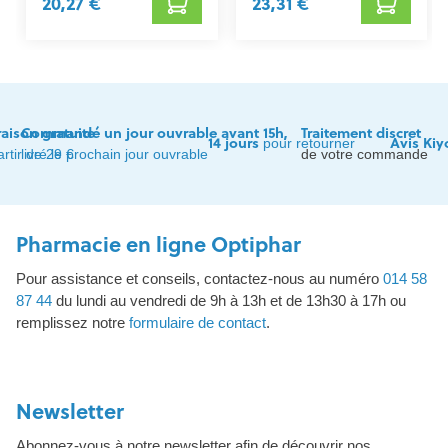
20,27 €
23,31 €
raison gratuite
Commandé un jour ouvrable avant 15h,
Traitement discret
14 jours
Avis Kiy
pour retourner
artir de 29 €
livré le prochain jour ouvrable
de votre commande
Pharmacie en ligne Optiphar
Pour assistance et conseils, contactez-nous au numéro
014 58
87 44
du lundi au vendredi de 9h à 13h et de 13h30 à 17h ou
remplissez notre
formulaire de contact
.
Newsletter
Abonnez-vous à notre newsletter afin de découvrir nos