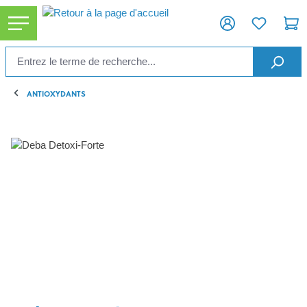
tenu principal
ANTIOXYDANTS
Ignorer la galerie d'images