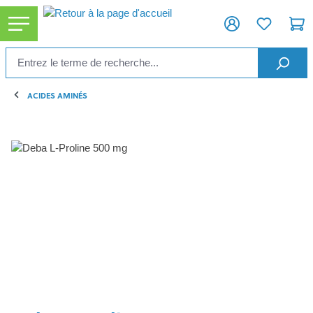
tenu principal
ACIDES AMINÉS
Ignorer la galerie d'images