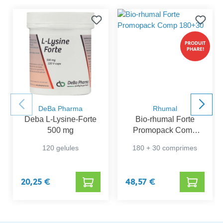
PRODUIT
PHARE!
DeBa Pharma
Rhumal
Deba L-Lysine-Forte
Bio-rhumal Forte
500 mg
Promopack Comp
180+30
120 gelules
180 + 30 comprimes
20,25 €
48,57 €