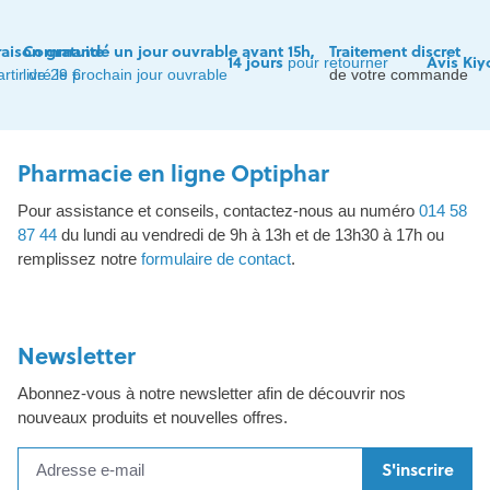
raison gratuite
Commandé un jour ouvrable avant 15h,
Traitement discret
14 jours
Avis Kiy
pour retourner
artir de 29 €
livré le prochain jour ouvrable
de votre commande
Pharmacie en ligne Optiphar
Pour assistance et conseils, contactez-nous au numéro
014 58
87 44
du lundi au vendredi de 9h à 13h et de 13h30 à 17h ou
remplissez notre
formulaire de contact
.
Newsletter
Abonnez-vous à notre newsletter afin de découvrir nos
nouveaux produits et nouvelles offres.
S'inscrire