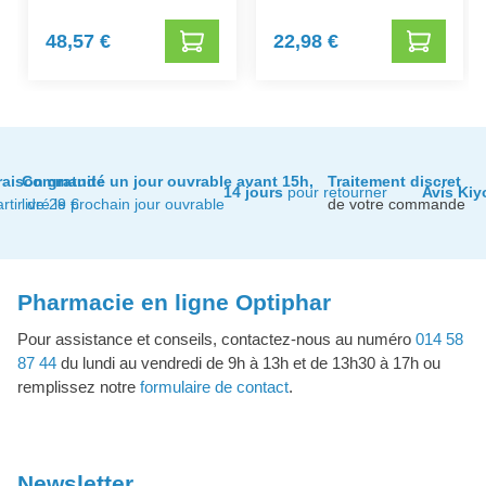
48,57 €
22,98 €
raison gratuite
Commandé un jour ouvrable avant 15h,
Traitement discret
14 jours
pour retourner
Avis Kiy
artir de 29 €
livré le prochain jour ouvrable
de votre commande
Pharmacie en ligne Optiphar
Pour assistance et conseils, contactez-nous au numéro
014 58
87 44
du lundi au vendredi de 9h à 13h et de 13h30 à 17h ou
remplissez notre
formulaire de contact
.
Newsletter