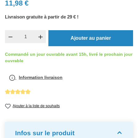
11,98 €
Livraison gratuite à partir de 29 € !
Quantité de produit : Entrez la quantité souh
Ajouter au panier
Commandé un jour ouvrable avant 15h, livré le prochain jour
ouvrable
Information livraison
Note moyenne de 5 sur 5 étoiles
Ajouter à la liste de souhaits
Infos sur le produit