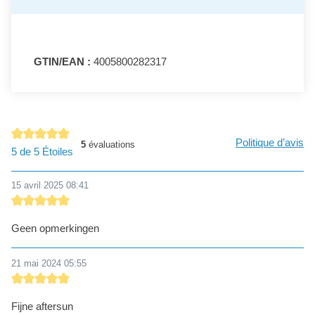
GTIN/EAN :
4005800282317
Politique d’avis
5
évaluations
Note moyenne de 5 sur 5 étoiles
5 de 5 Étoiles
15 avril 2025 08:41
Évaluation avec une note de 5 sur 5 étoiles
Geen opmerkingen
21 mai 2024 05:55
Évaluation avec une note de 5 sur 5 étoiles
Fijne aftersun