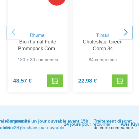
Rhumal
Tilman
Bio-rhumal Forte
Cholesfytol Green
Promopack Comp
Comp 84
180+30
180 + 30 comprimes
84 comprimes
48,57 €
22,98 €
raison gratuite
Commandé un jour ouvrable avant 15h,
Traitement discret
14 jours
pour retourner
Avis Kiy
artir de 29 €
livré le prochain jour ouvrable
de votre commande