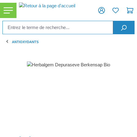
tenu principal
ANTIOXYDANTS
Ignorer la galerie d'images