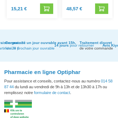
15,21 €
48,57 €
raison gratuite
Commandé un jour ouvrable avant 15h,
Traitement discret
14 jours
pour retourner
Avis Kiy
artir de 29 €
livré le prochain jour ouvrable
de votre commande
Pharmacie en ligne Optiphar
Pour assistance et conseils, contactez-nous au numéro
014 58
87 44
du lundi au vendredi de 9h à 13h et de 13h30 à 17h ou
remplissez notre
formulaire de contact
.