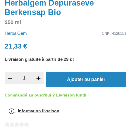
Herbalgem Depuraseve
Berkensap Bio
250 ml
HerbalGem
CNK: 4128351
21,33 €
Livraison gratuite à partir de 29 € !
Quantité de produit : Entrez la quantité souh
Ajouter au panier
Commandé aujourd'hui ? Livraison lundi !
Information livraison
Note moyenne de 0 sur 5 étoiles