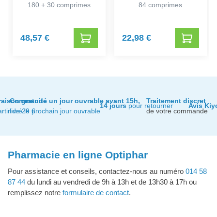
180 + 30 comprimes
84 comprimes
48,57 €
22,98 €
raison gratuite
Commandé un jour ouvrable avant 15h,
Traitement discret
14 jours
pour retourner
Avis Kiy
artir de 29 €
livré le prochain jour ouvrable
de votre commande
Pharmacie en ligne Optiphar
Pour assistance et conseils, contactez-nous au numéro
014 58
87 44
du lundi au vendredi de 9h à 13h et de 13h30 à 17h ou
remplissez notre
formulaire de contact
.