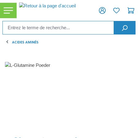
tenu principal
ACIDES AMINÉS
Ignorer la galerie d'images