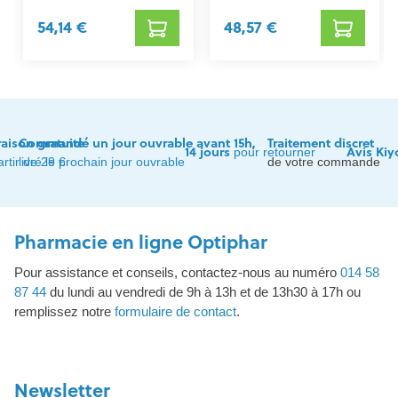
54,14 €
48,57 €
raison gratuite
Commandé un jour ouvrable avant 15h,
Traitement discret
14 jours
Avis Kiy
pour retourner
artir de 29 €
livré le prochain jour ouvrable
de votre commande
Pharmacie en ligne Optiphar
Pour assistance et conseils, contactez-nous au numéro
014 58
87 44
du lundi au vendredi de 9h à 13h et de 13h30 à 17h ou
remplissez notre
formulaire de contact
.
Newsletter