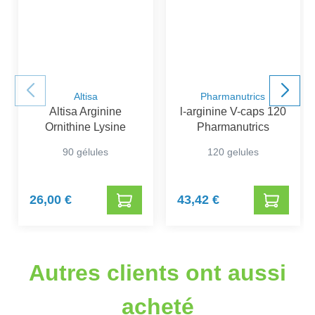
Altisa
Pharmanutrics
Altisa Arginine
l-arginine V-caps 120
Ornithine Lysine
Pharmanutrics
90 gélules
120 gelules
26,00 €
43,42 €
Autres clients ont aussi
acheté