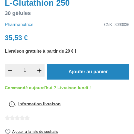
L-Glutathion 250
30 gélules
Pharmanutrics
CNK: 3093036
35,53 €
Livraison gratuite à partir de 29 € !
Quantité de produit : Entrez la quantité souh
Ajouter au panier
Commandé aujourd'hui ? Livraison lundi !
Information livraison
Note moyenne de 0 sur 5 étoiles
Ajouter à la liste de souhaits