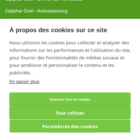
Optiphar Geel - Antwerpseweg
Optiphar Turnhout
À propos des cookies sur ce site
Optiphar Mol
Nous utilisons les cookies pour collecter et analyser des
informations sur les performances et l'utilisation du site,
Créé avec Shopware
pour fournir des fonctionnalités de médias sociaux et
pour améliorer et personnaliser le contenu et les
publicités.
En savoir plus
Autoriser tous les cookies
Tout refuser
Paramètres des cookies
Optiphar Apotheek (Dermatheek BVBA) - Antwerpseweg 81b - 2440 Geel - BE
0441.223.009 - APB 130802 - Pharmacien titulaire Kirsten Vanspringel