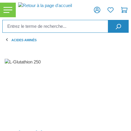
tenu principal
ACIDES AMINÉS
Ignorer la galerie d'images