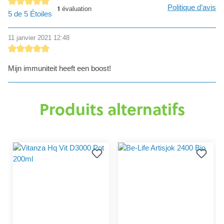
Politique d’avis
1
évaluation
Note moyenne de 5 sur 5 étoiles
5 de 5 Étoiles
11 janvier 2021 12:48
Évaluation avec une note de 5 sur 5 étoiles
Mijn immuniteit heeft een boost!
Produits alternatifs