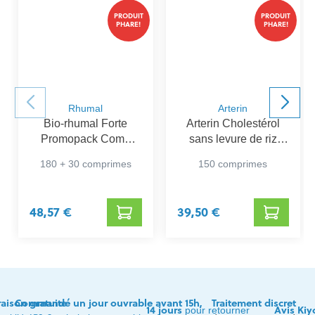
PRODUIT
PRODUIT
PHARE!
PHARE!
Rhumal
Arterin
Bio-rhumal Forte
Arterin Cholestérol
Promopack Comp
sans levure de riz
180+30
rouge
180 + 30 comprimes
150 comprimes
48,57 €
39,50 €
raison gratuite
Commandé un jour ouvrable avant 15h,
Traitement discret
14 jours
Avis Kiy
pour retourner