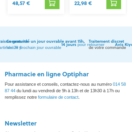
48,57 €
22,98 €
raison gratuite
Commandé un jour ouvrable avant 15h,
Traitement discret
14 jours
Avis Kiy
pour retourner
artir de 29 €
livré le prochain jour ouvrable
de votre commande
Pharmacie en ligne Optiphar
Pour assistance et conseils, contactez-nous au numéro
014 58
87 44
du lundi au vendredi de 9h à 13h et de 13h30 à 17h ou
remplissez notre
formulaire de contact
.
Newsletter