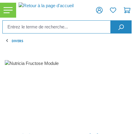
tenu principal
DIVERS
Ignorer la galerie d'images