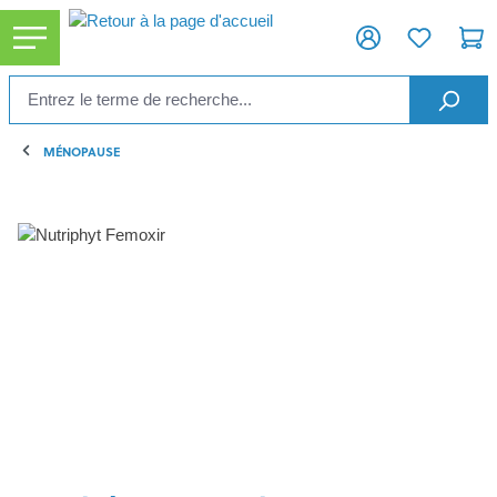
tenu principal
MÉNOPAUSE
Ignorer la galerie d'images