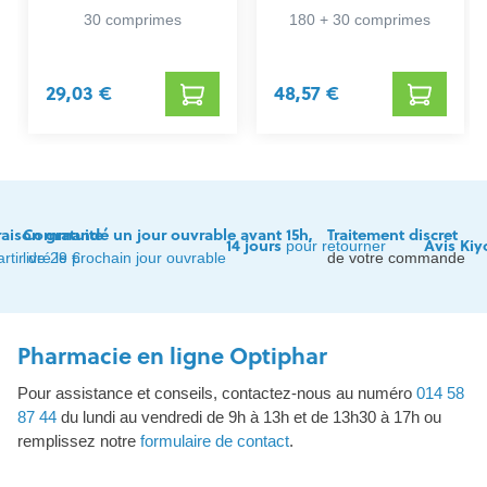
180+30
30 comprimes
180 + 30 comprimes
29,03 €
48,57 €
raison gratuite
Commandé un jour ouvrable avant 15h,
Traitement discret
14 jours
Avis Kiy
pour retourner
artir de 29 €
livré le prochain jour ouvrable
de votre commande
Pharmacie en ligne Optiphar
Pour assistance et conseils, contactez-nous au numéro
014 58
87 44
du lundi au vendredi de 9h à 13h et de 13h30 à 17h ou
remplissez notre
formulaire de contact
.