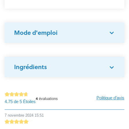
Mode d'emploi
Ingrédients
Politique d’avis
4
évaluations
Note moyenne de 4.7 sur 5 étoiles
4.75 de 5 Étoiles
7 novembre 2024 15:51
Évaluation avec une note de 5 sur 5 étoiles