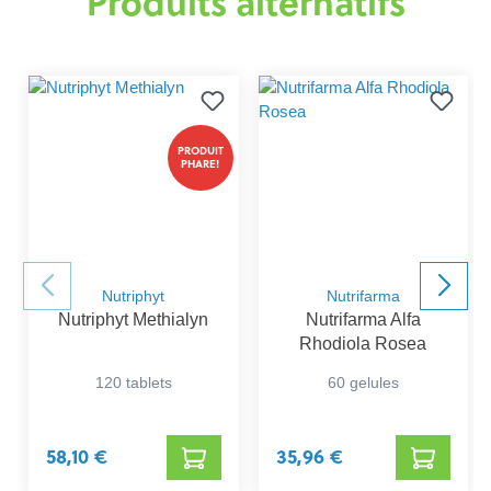
Produits alternatifs
PRODUIT
PHARE!
Nutriphyt
Nutrifarma
Nutriphyt Methialyn
Nutrifarma Alfa
Rhodiola Rosea
120 tablets
60 gelules
58,10 €
35,96 €