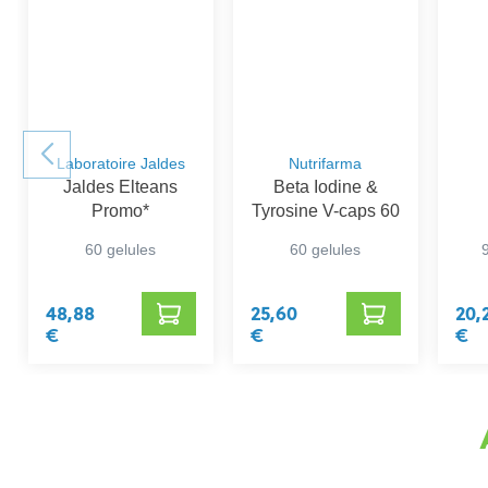
Laboratoire Jaldes
Nutrifarma
Jaldes Elteans
Beta Iodine &
Promo*
Tyrosine V-caps 60
60 gelules
60 gelules
48,88
25,60
20,
€
€
€