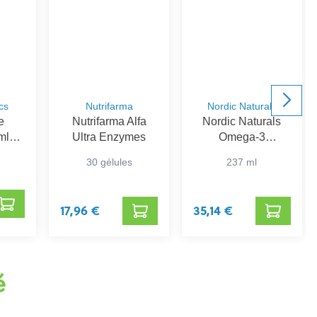
cs
Nutrifarma
Nordic Naturals
e
Nutrifarma Alfa
Nordic Naturals
ml
Ultra Enzymes
Omega-3
ics
Vloeibaar
30 gélules
237 ml
17,96 €
35,14 €
é