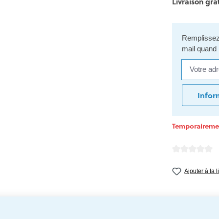
Livraison grat
Remplissez 
mail quand 
Votre adres
Infor
Temporairemen
Note moyenne d
Ajouter à la 