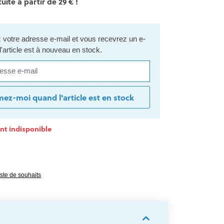
uite à partir de 29 € !
votre adresse e-mail et vous recevrez un e-
l'article est à nouveau en stock.
se e-mail
mez-moi quand l'article est en stock
t indisponible
e 0 sur 5 étoiles
liste de souhaits