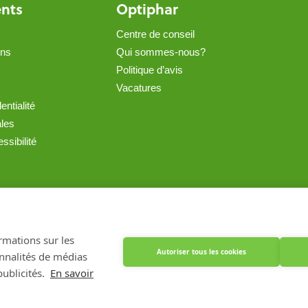
ents
Optiphar
Centre de conseil
ons
Qui sommes-nous?
Politique d’avis
Vacatures
entialité
ales
ssibilité
Créé avec Shopware
ormations sur les
Autoriser tous les cookies
onnalités de médias
ublicités.
En savoir
VBA) - Antwerpseweg 81b - 2440 Geel - BE 0441.223.009 - APB 130802 - Pharmaci