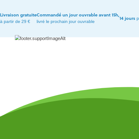
Livraison gratuite
Commandé un jour ouvrable avant 15h,
14 jours
p
à partir de 29 €
livré le prochain jour ouvrable