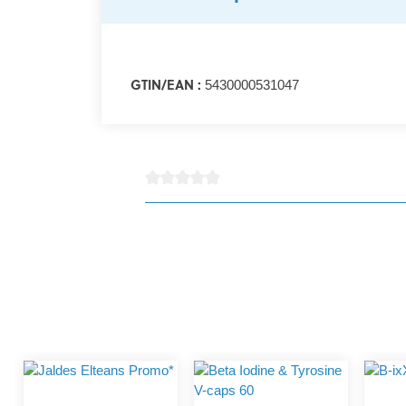
GTIN/EAN :
5430000531047
Note moyenne de 0 sur 5 étoiles