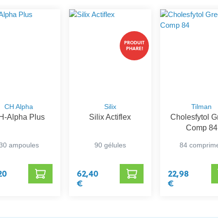
PRODUIT
PHARE!
CH Alpha
Silix
Tilman
H-Alpha Plus
Silix Actiflex
Cholesfytol 
Comp 84
30 ampoules
90 gélules
84 comprim
20
62,40
22,98
€
€