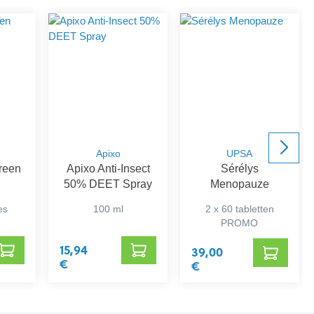
Apixo
UPSA
Green
Apixo Anti-Insect
Sérélys
50% DEET Spray
Menopauze
es
100 ml
2 x 60 tabletten
PROMO
15,94
39,00
€
€