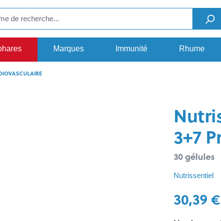
phares
Marques
Immunité
Rhume
DIOVASCULAIRE
Nutri
3+7 P
30 gélules
Nutrissentiel
30,39 €