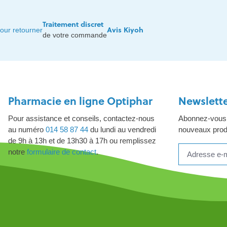
Traitement discret
Avis Kiyoh
our retourner
de votre commande
Pharmacie en ligne Optiphar
Newslett
Pour assistance et conseils, contactez-nous
Abonnez-vous à
au numéro
014 58 87 44
du lundi au vendredi
nouveaux produ
de 9h à 13h et de 13h30 à 17h ou remplissez
notre
formulaire de contact
.