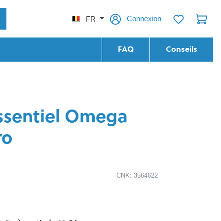
Connexion
FR
FAQ
Conseils
ssentiel Omega
ro
CNK: 3564622