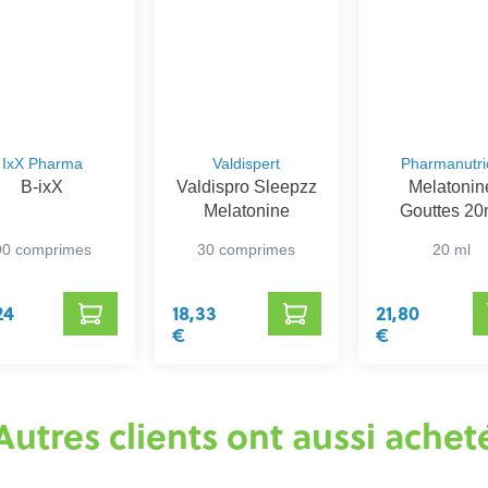
IxX Pharma
Valdispert
Pharmanutri
B-ixX
Valdispro Sleepzz
Melatonin
Melatonine
Gouttes 20
Pharmanutr
90 comprimes
30 comprimes
20 ml
24
18,33
21,80
€
€
Autres clients ont aussi achet