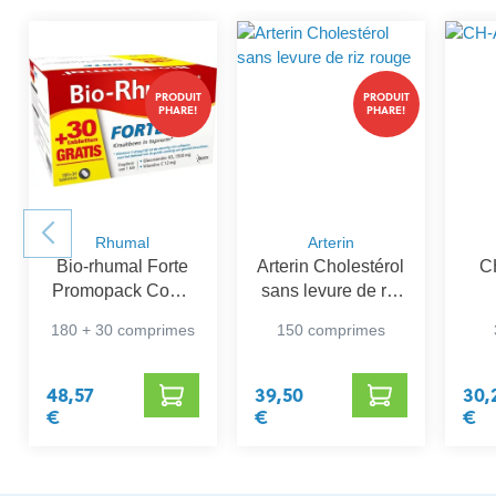
PRODUIT
PRODUIT
PHARE!
PHARE!
Rhumal
Arterin
Bio-rhumal Forte
Arterin Cholestérol
C
Promopack Comp
sans levure de riz
180+30
rouge
180 + 30 comprimes
150 comprimes
48,57
39,50
30,
€
€
€