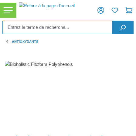
tenu principal
ANTIOXYDANTS
Ignorer la galerie d'images