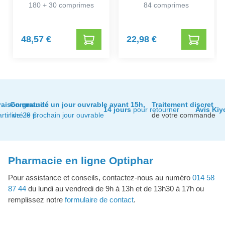
180 + 30 comprimes
84 comprimes
48,57 €
22,98 €
raison gratuite
Commandé un jour ouvrable avant 15h,
Traitement discret
14 jours
pour retourner
Avis Kiy
artir de 29 €
livré le prochain jour ouvrable
de votre commande
Pharmacie en ligne Optiphar
Pour assistance et conseils, contactez-nous au numéro
014 58
87 44
du lundi au vendredi de 9h à 13h et de 13h30 à 17h ou
remplissez notre
formulaire de contact
.