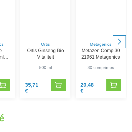
cs
Ortis
Metagenics
e
Ortis Ginseng Bio
Metazen Comp 30
ml
Vitaliteit
21961 Metagenics
ics
500 ml
30 comprimes
35,71
20,48
€
€
é