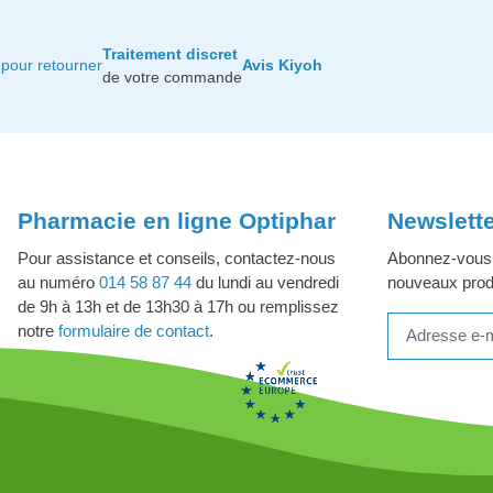
Traitement discret
pour retourner
Avis Kiyoh
de votre commande
Pharmacie en ligne Optiphar
Newslett
Pour assistance et conseils, contactez-nous
Abonnez-vous à
au numéro
014 58 87 44
du lundi au vendredi
nouveaux produ
de 9h à 13h et de 13h30 à 17h ou remplissez
notre
formulaire de contact
.