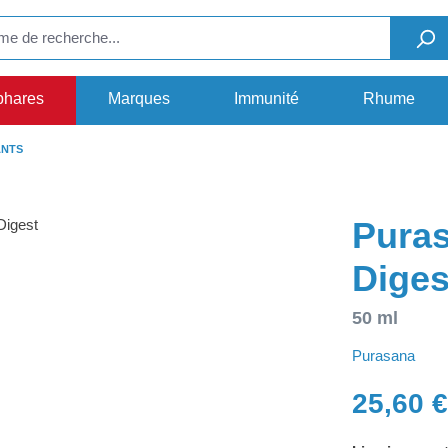
phares
Marques
Immunité
Rhume
ANTS
Pura
Diges
50 ml
Purasana
25,60 €