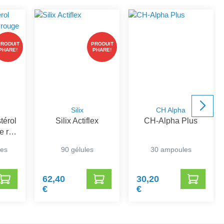
PRODUIT
PRODUIT
PHARE!
PHARE!
Silix
CH Alpha
térol
Silix Actiflex
CH-Alpha Plus
e riz
mes
90 gélules
30 ampoules
62,40
30,20
€
€