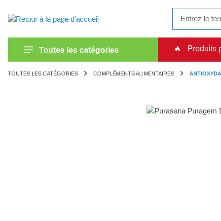
recherche
Passer à la navigation principale
🔥
Produits 
Toutes les catégories
TOUTES LES CATÉGORIES
COMPLÉMENTS ALIMENTAIRES
ANTIOXYD
Ignorer la galerie d'images