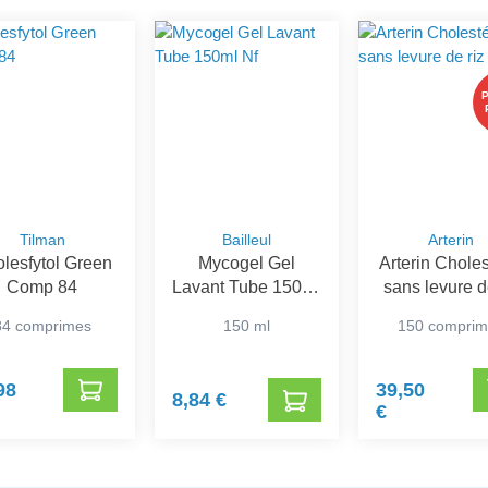
Tilman
Bailleul
Arterin
lesfytol Green
Mycogel Gel
Arterin Choles
Comp 84
Lavant Tube 150ml
sans levure d
Nf
rouge
84 comprimes
150 ml
150 compri
98
39,50
8,84 €
€