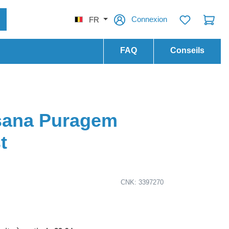
Connexion
FR
FAQ
Conseils
sana Puragem
t
CNK: 3397270