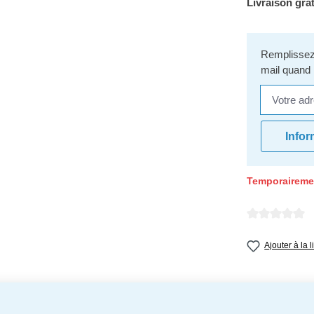
Livraison grat
Remplissez 
mail quand 
Votre adres
Infor
Temporaireme
Note moyenne d
Ajouter à la 