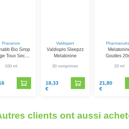
Pranarom
Valdispert
Pharmanutri
nabb Bio Sirop
Valdispro Sleepzz
Melatonin
ge Toux Seche
Melatonine
Gouttes 20
100ml
Pharmanutr
100 ml
30 comprimes
20 ml
16
18,33
21,80
€
€
Autres clients ont aussi achet