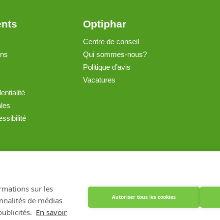
ents
Optiphar
Centre de conseil
ons
Qui sommes-nous?
Politique d’avis
Vacatures
entialité
ales
ssibilité
Créé avec Shopware
ormations sur les
Autoriser tous les cookies
onnalités de médias
ublicités.
En savoir