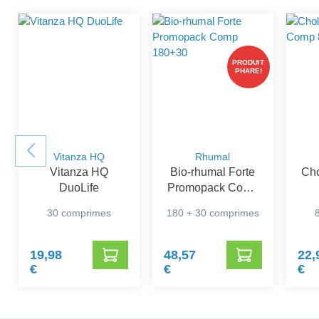
PRODUIT
PHARE!
Vitanza HQ
Rhumal
Vitanza HQ
Bio-rhumal Forte
Cho
DuoLife
Promopack Comp
180+30
30 comprimes
180 + 30 comprimes
19,98
48,57
22,
€
€
€