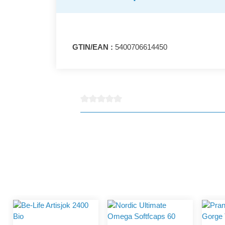
GTIN/EAN :
5400706614450
Note moyenne de 0 sur 5 étoiles