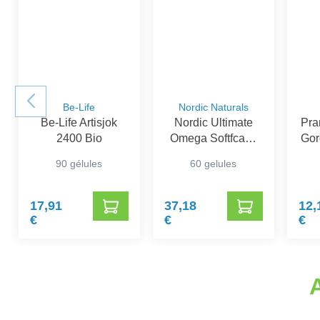
Be-Life
Nordic Naturals
Be-Life Artisjok
Nordic Ultimate
Pra
2400 Bio
Omega Softfcaps
Gor
60
90 gélules
60 gelules
17,91
37,18
12,
€
€
€