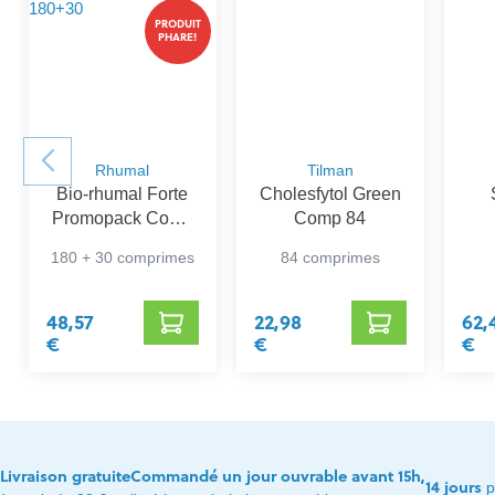
PRODUIT
PHARE!
Rhumal
Tilman
Bio-rhumal Forte
Cholesfytol Green
Promopack Comp
Comp 84
180+30
180 + 30 comprimes
84 comprimes
48,57
22,98
62,
€
€
€
Livraison gratuite
Commandé un jour ouvrable avant 15h,
14 jours
p