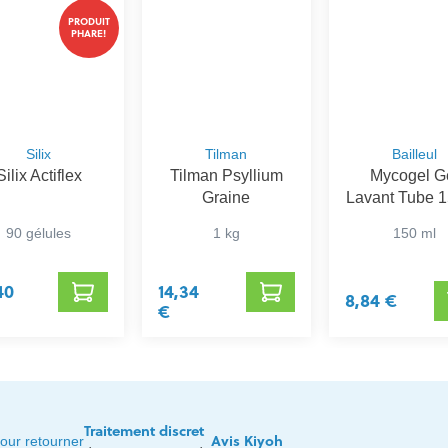
PRODUIT
PHARE!
Silix
Tilman
Bailleul
Silix Actiflex
Tilman Psyllium
Mycogel G
Graine
Lavant Tube 
Nf
90 gélules
1 kg
150 ml
40
14,34
8,84 €
€
Traitement discret
Avis Kiyoh
our retourner