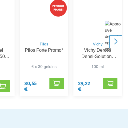
PRODUIT
PHARE!
Pilos
Vichy
el
Pilos Forte Promo*
Vichy Dercos
150ml
Densi-Solutions
Concentré
6 x 30 gelules
100 ml
30,55
29,22
€
€