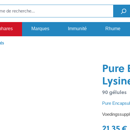
phares
Marques
Immunité
Rhume
NÉS
Pure 
Lysin
90 gélules
Pure Encapsul
Voedingssupple
21,35 €