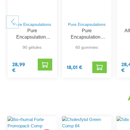
Pure Encapsulations
Pure Encapsulations
Pure
Pure
Al
Encapsulations
Encapsulations
Vitamine C 1000
Kids Immunity
90 gélules
60 gummies
Gummies
28,99
28,
18,01 €
€
€