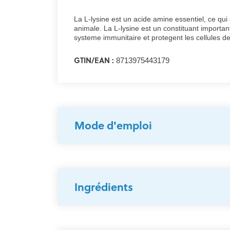
La L-lysine est un acide amine essentiel, ce qui 
animale. La L-lysine est un constituant importa
systeme immunitaire et protegent les cellules de
particulierement bien indique pour les personne
GTIN/EAN :
8713975443179
Mode d'emploi
Ingrédients