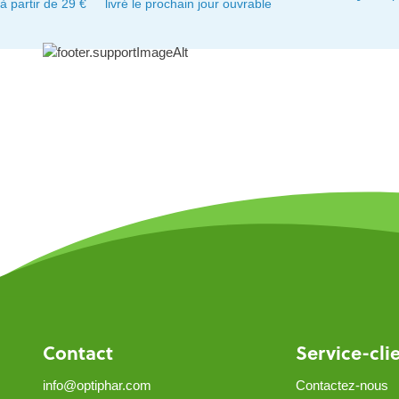
à partir de 29 €
livré le prochain jour ouvrable
Contact
Service-cli
info@optiphar.com
Contactez-nous