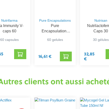
Nutrifarma
Pure Encapsulations
Nutrisan
fa Immunity V-
Pure
Nutrilactofer
caps 60
Encapsulations
Caps 30
Vitamine D3
60 capsules
60 gelules
30 gélules
1000IE
45
32,85
16,61 €
€
Autres clients ont aussi achet