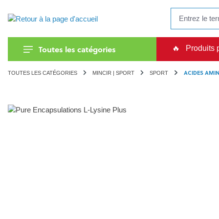
recherche
Passer à la navigation principale
Toutes les catégories
🔥
Produits 
ACIDES AMI
TOUTES LES CATÉGORIES
MINCIR | SPORT
SPORT
Ignorer la galerie d'images