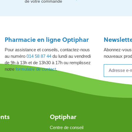
de votre commande
Pharmacie en ligne Optiphar
Newslett
Pour assistance et conseils, contactez-nous
Abonnez-vous à
au numéro
014 58 87 44
du lundi au vendredi
nouveaux produ
de 9h à 13h et de 13h30 à 17h ou remplissez
notre
formulaire de contact
.
ents
Optiphar
Centre de conseil