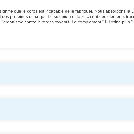
signifie que le corps est incapable de le fabriquer. Nous absorbons la L
nt des proteines du corps. Le selenium et le zinc sont des elements tra
 l'organisme contre le stress oxydatif. Le complement " L-Lysine plus "
s qui suivent un regime alimentaire principalement vegetarien ou vegan