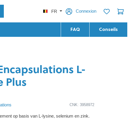
Connexion
FR
FAQ
Conseils
Encapsulations L-
e Plus
ations
CNK: 3958972
ment op basis van L-lysine, selenium en zink.