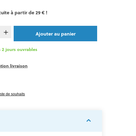
uite à partir de 29 € !
de produit : Entrez la quantité souhaitée o
Ajouter au panier
 2 jours ouvrables
tion livraison
e 0 sur 5 étoiles
liste de souhaits