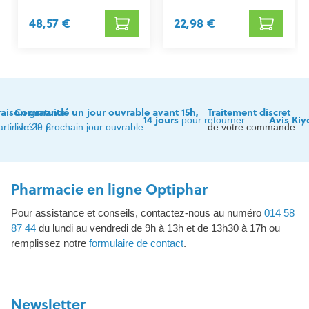
48,57 €
22,98 €
raison gratuite
Commandé un jour ouvrable avant 15h,
Traitement discret
14 jours
Avis Kiy
pour retourner
artir de 29 €
livré le prochain jour ouvrable
de votre commande
Pharmacie en ligne Optiphar
Pour assistance et conseils, contactez-nous au numéro
014 58
87 44
du lundi au vendredi de 9h à 13h et de 13h30 à 17h ou
remplissez notre
formulaire de contact
.
Newsletter