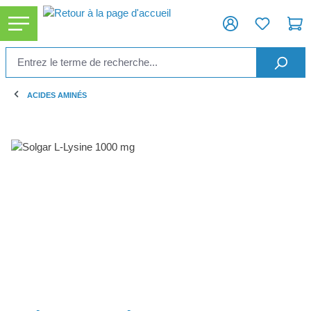
tenu principal
ACIDES AMINÉS
Ignorer la galerie d'images