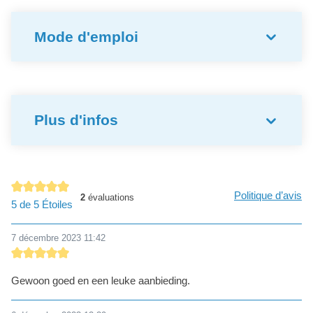
Mode d'emploi
Plus d'infos
Politique d’avis
2
évaluations
Note moyenne de 5 sur 5 étoiles
5 de 5 Étoiles
7 décembre 2023 11:42
Évaluation avec une note de 5 sur 5 étoiles
Gewoon goed en een leuke aanbieding.