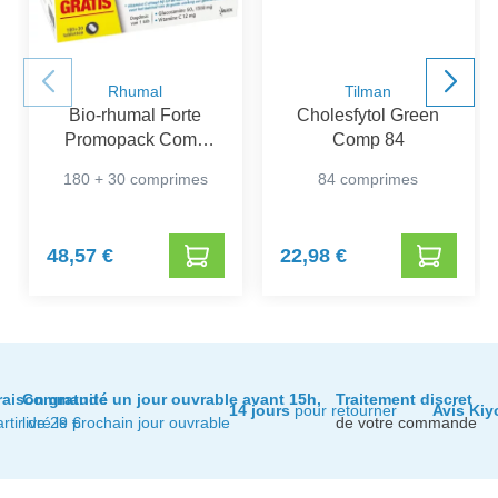
Rhumal
Tilman
Bio-rhumal Forte
Cholesfytol Green
Promopack Comp
Comp 84
180+30
180 + 30 comprimes
84 comprimes
48,57 €
22,98 €
raison gratuite
Commandé un jour ouvrable avant 15h,
Traitement discret
14 jours
pour retourner
Avis Kiy
artir de 29 €
livré le prochain jour ouvrable
de votre commande